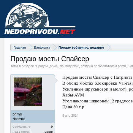
Главная
Барахолка
Продам (обменяю, подарю)
Продаю мосты Спайсер
Тема в разделе "
Продам (обменяю, подарю)
", создана пользователем primo,
5 а
Продаю мосты Спайсер с Патриота 
В обоих мостах блокировки Val-rasi
Усиленные шрусы(серп и молот), р
Хабы AVM
Угол наклона шкворней 12 градусов
Цена 80 т.р
primo
5 апр 2014
Новичок
Сообщения:
9
Род занятий:
моряк