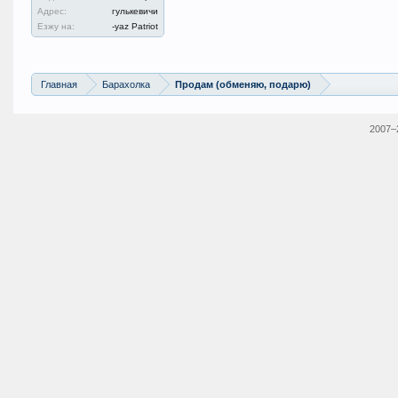
Адрес:
гулькевичи
Езжу на:
-yaz Patriot
Главная
Барахолка
Продам (обменяю, подарю)
2007–