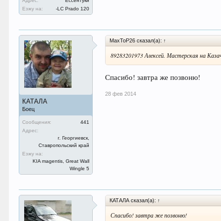
Адрес:
Ессентуки
Езжу на:
-LC Prado 120
MaxToP26 сказал(а):
↑
89283201973 Алексей. Мастерская на Каза
Спасибо! завтра же позвоню!
28 фев 2014
КАТАЛА
Боец
Сообщения:
441
Адрес:
г. Георгиевск,
Ставропольский край
Езжу на:
KIA magentis, Great Wall
Wingle 5
КАТАЛА сказал(а):
↑
Спасибо! завтра же позвоню!