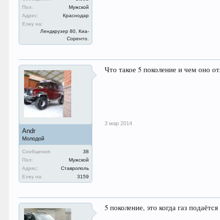
Пол:
Мужской
Адрес:
Краснодар
Езжу на:
Лендкрузер 80, Киа-
Соренто.
Что такое 5 поколение и чем оно о
3 мар 2014
Andr
Молодой
Сообщения:
38
Пол:
Мужской
Адрес:
Ставрополь
Езжу на:
3159
5 поколение, это когда газ подаёт