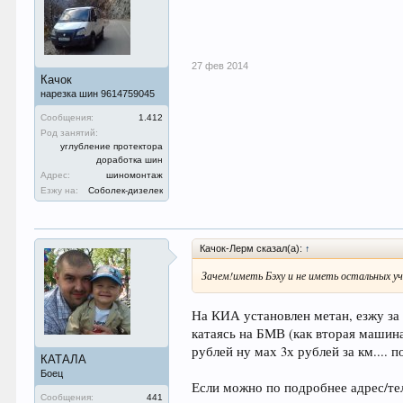
27 фев 2014
Качок
нарезка шин 9614759045
Сообщения:
1.412
Род занятий:
углубление протектора
доработка шин
Адрес:
шиномонтаж
Езжу на:
Соболек-дизелек
Качок-Лерм сказал(а):
↑
Зачем!иметь Бэху и не иметь остальных уч
На КИА установлен метан, езжу за 1
катаясь на БМВ (как вторая машина)
рублей ну мах 3х рублей за км.... п
КАТАЛА
Боец
Если можно по подробнее адрес/тел
Сообщения:
441