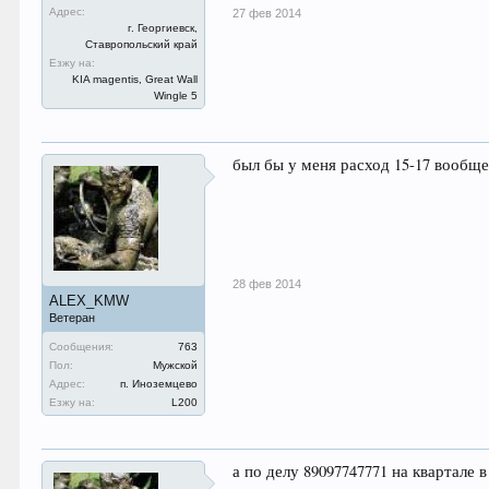
Адрес:
27 фев 2014
г. Георгиевск,
Ставропольский край
Езжу на:
KIA magentis, Great Wall
Wingle 5
был бы у меня расход 15-17 вообще
28 фев 2014
ALEX_KMW
Ветеран
Сообщения:
763
Пол:
Мужской
Адрес:
п. Иноземцево
Езжу на:
L200
а по делу 89097747771 на квартале