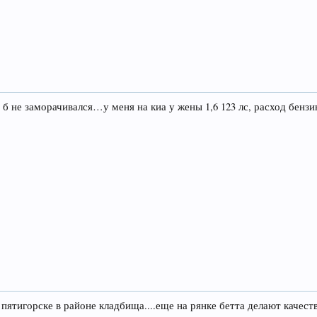
 б не заморачивался…у меня на киа у жены 1,6 123 лс, расход бенз
 в пятигорске в районе кладбища....еще на рянке бетта делают каче