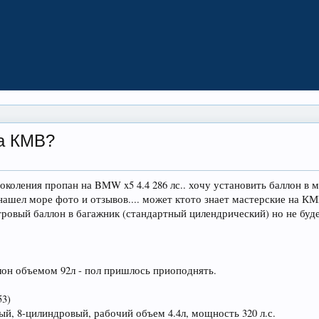
на КМВ?
коления пропан на BMW x5 4.4 286 лс.. хочу установить баллон в ме
 нашел море фото и отзывов.... может ктото знает мастерские на КМВ
тровый баллон в багажник (стандартный цилендрический) но не буд
лон объемом 92л - пол пришлось приоподнять.
53)
вый, 8-цилиндровый, рабочий объем 4.4л, мощность 320 л.с.