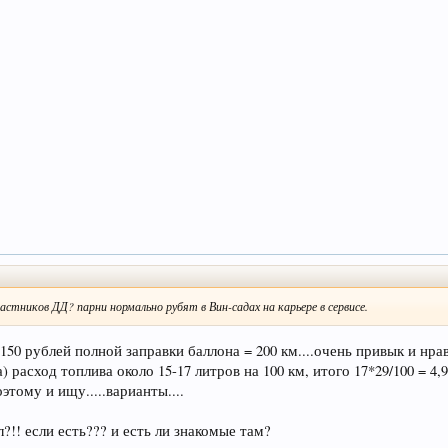
астников ДД? парни нормально рубят в Вин-садах на карьере в сервисе.
50 рублей полной заправки баллона = 200 км....очень привык и нрав
 расход топлива около 15-17 литров на 100 км, итого 17*29/100 = 4
оэтому и ищу.....варианты....
?!! если есть??? и есть ли знакомые там?