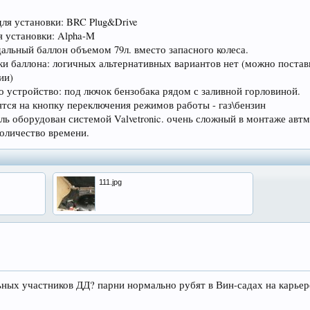
для установки: BRC Plug&Drive
я установки: Alpha-M
альный баллон объемом 79л. вместо запасного колеса.
ки баллона: логичных альтернативных вариантов нет (можно постав
ии)
о устройство: под лючок бензобака рядом с заливной горловиной.
ятся на кнопку переключения режимов работы - газ\бензин
ель оборудован системой Valvetronic. очень сложный в монтаже ав
количество времени.
111.jpg
ьных участников ДД? парни нормально рубят в Вин-садах на карьере