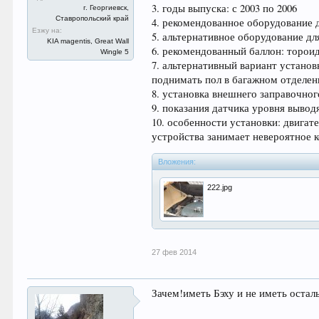
3. годы выпуска: с 2003 по 2006
г. Георгиевск,
Ставропольский край
4. рекомендованное оборудование 
Езжу на:
5. альтернативное оборудование дл
KIA magentis, Great Wall
6. рекомендованный баллон: тороид
Wingle 5
7. альтернативный вариант установ
поднимать пол в багажном отделен
8. установка внешнего заправочног
9. показания датчика уровня вывод
10. особенности установки: двигат
устройства занимает невероятное 
Вложения:
222.jpg
27 фев 2014
Зачем!иметь Бэху и не иметь остал