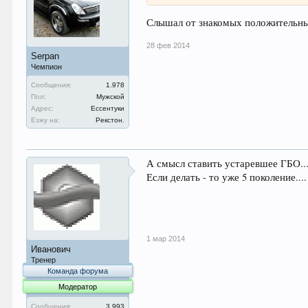
Слышал от знакомых положительны
28 фев 2014
Serpan
Чемпион
Сообщения:
1.978
Пол:
Мужской
Адрес:
Ессентуки
Езжу на:
Рекстон.
А смысл ставить устаревшее ГБО..
Если делать - то уже 5 поколение....
1 мар 2014
Иванович
Тренер
Команда форума
Модератор
Сообщения:
3.993