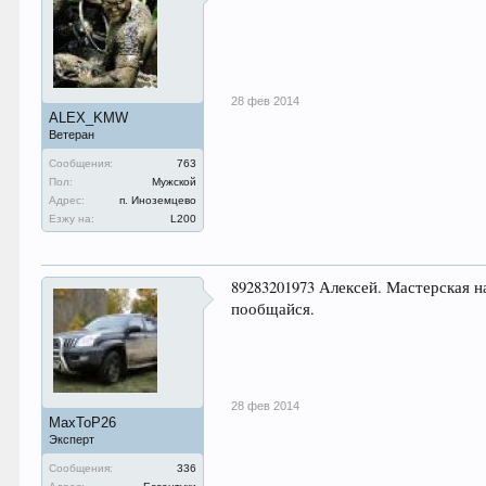
28 фев 2014
ALEX_KMW
Ветеран
Сообщения:
763
Пол:
Мужской
Адрес:
п. Иноземцево
Езжу на:
L200
89283201973 Алексей. Мастерская н
пообщайся.
28 фев 2014
MaxToP26
Эксперт
Сообщения:
336