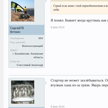
Серый если меня с той периодичностью в во
года.
Я понял. Бывает когда крутишь как 
8 фев 2014
Сергей79
Ветеран
Сообщения:
654
Род занятий:
Военнослужащий
Адрес:
г. Балабаново, Калужская
область
Езжу на:
Счастливый пешеход))
Стартер не может захлёбываться. О
втулкам хана из-за грязи. Якорь п
8 фев 2014