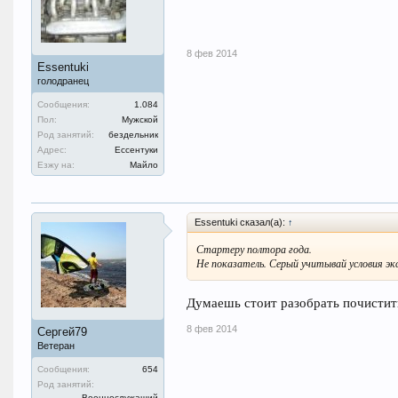
8 фев 2014
Essentuki
голодранец
Сообщения:
1.084
Пол:
Мужской
Род занятий:
бездельник
Адрес:
Ессентуки
Езжу на:
Майло
Essentuki сказал(а):
↑
Стартеру полтора года.
Не показатель. Серый учитывай условия эк
Думаешь стоит разобрать почистить
8 фев 2014
Сергей79
Ветеран
Сообщения:
654
Род занятий:
Военнослужащий