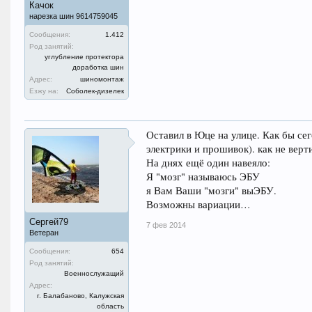
Качок
нарезка шин 9614759045
Сообщения:
1.412
Род занятий:
углубление протектора
доработка шин
Адрес:
шиномонтаж
Езжу на:
Соболек-дизелек
Оставил в Юце на улице. Как бы се
электрики и прошивок). как не верт
На днях ещё один навеяло:
Я "мозг" называюсь ЭБУ
я Вам Ваши "мозги" выЭБУ.
Возможны вариации…
Сергей79
7 фев 2014
Ветеран
Сообщения:
654
Род занятий:
Военнослужащий
Адрес:
г. Балабаново, Калужская
область