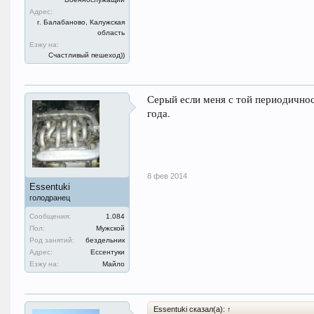
Адрес:
г. Балабаново, Калужская
область
Езжу на:
Счастливый пешеход))
Серый если меня с той периодичнос
года.
8 фев 2014
Essentuki
голодранец
Сообщения:
1.084
Пол:
Мужской
Род занятий:
бездельник
Адрес:
Ессентуки
Езжу на:
Майло
Essentuki сказал(а):
↑