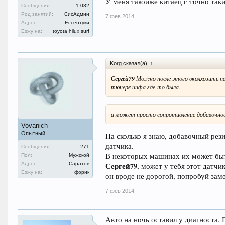
У меня такойже китаец с точно так
Сообщения:
1.032
Род занятий:
СисАдмин
7 фев 2014
Адрес:
Ессентуки
Езжу на:
toyota hilux surf
Korg сказал(а):
↑
Сергей79
Можно после этого вколхозить пер
тюнере инфа где-то была.
а может просто сопротивление добавочное
Vovanich
Опытный
На сколько я знаю, добавочный рез
датчика.
Сообщения:
271
В некоторых машинах их может быть
Пол:
Мужской
Адрес:
Саратов
Сергей79
, может у тебя этот датчи
Езжу на:
форик
он вроде не дорогой, попробуй зам
7 фев 2014
Авто на ночь оставил у диагноста