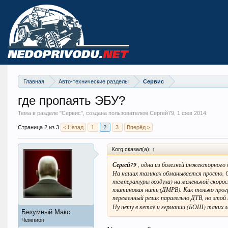
Главная
Авто-технические разделы
Сервис
где пропаять ЭБУ?
Тема в разделе "
Сервис
", создана пользователем Сергей79,
1 фев 2014
.
Страница 2 из 3
< Назад
1
2
3
Вперёд >
Korg сказал(а):
↑
Сергей79
, одна из болезней инжекторного 
На наших тазиках обманывается просто. С
температуры воздуха) на маленькой скоро
платиновая нить (ДМРВ). Как только прогр
переменный резик паралельно ДТВ, но этой 
Ну нету в кетае и германии (БОШ) таких 
Безумный Макс
Чемпион