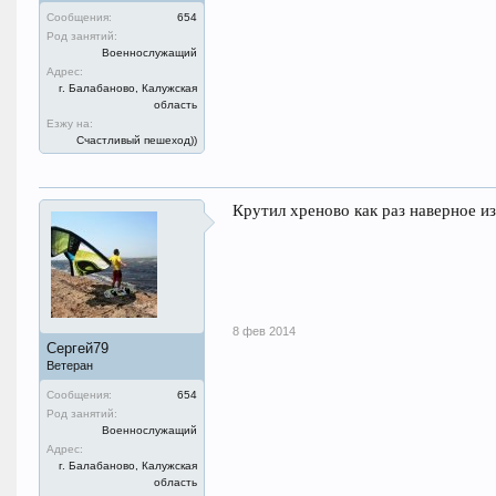
Сообщения:
654
Род занятий:
Военнослужащий
Адрес:
г. Балабаново, Калужская
область
Езжу на:
Счастливый пешеход))
Крутил хреново как раз наверное из
8 фев 2014
Сергей79
Ветеран
Сообщения:
654
Род занятий:
Военнослужащий
Адрес:
г. Балабаново, Калужская
область