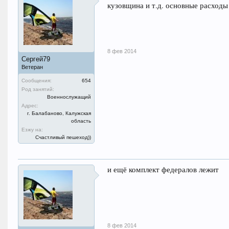
кузовщина и т.д. основные расходы 
8 фев 2014
Сергей79
Ветеран
Сообщения:
654
Род занятий:
Военнослужащий
Адрес:
г. Балабаново, Калужская
область
Езжу на:
Счастливый пешеход))
и ещё комплект федералов лежит
8 фев 2014