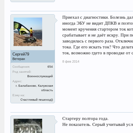
Приехал с диагностики. Болезнь дал
иногда ЭБУ не видит ДПКВ и поэтом
момент кручения стартером ток кот
срабатывает и не даёт искру. При 
заводилась с первого раза. Отключи
тока. Где его искать ток? Что дела
ток, возможно гдето в проводке от
Сергей79
Ветеран
8 фев 2014
Сообщения:
654
Род занятий:
Военнослужащий
Адрес:
г. Балабаново, Калужская
область
Езжу на:
Счастливый пешеход))
Стартеру полтора года.
Не показатель. Серый учитывай усл