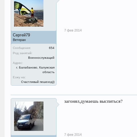
7 фев 2014
Сергей79
Ветеран
Сообщения:
654
Род занятий:
Военнослужащий
Адрес:
г. Балабаново, Калужская
область
Езжу на:
Счастливый пешеход))
загонял,думаешь выспиться?
7 фев 2014