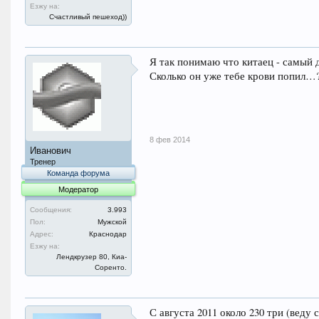
Езжу на:
Счастливый пешеход))
Я так понимаю что китаец - самый 
Сколько он уже тебе крови попил…
8 фев 2014
Иванович
Тренер
Команда форума
Модератор
Сообщения:
3.993
Пол:
Мужской
Адрес:
Краснодар
Езжу на:
Лендкрузер 80, Киа-
Соренто.
С августа 2011 около 230 три (веду 