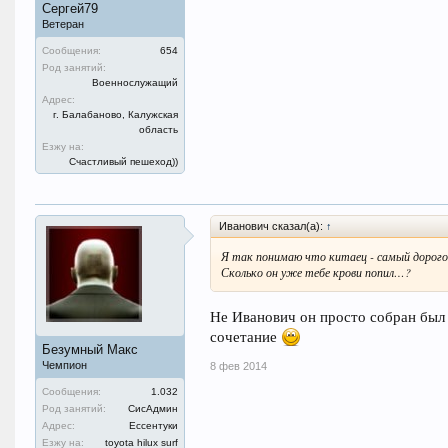
Сергей79
Ветеран
Сообщения:
654
Род занятий:
Военнослужащий
Адрес:
г. Балабаново, Калужская
область
Езжу на:
Счастливый пешеход))
Иванович сказал(а):
↑
Я так понимаю что китаец - самый дорогой
Сколько он уже тебе крови попил…?
Не Иванович он просто собран был
сочетание
Безумный Макс
Чемпион
8 фев 2014
Сообщения:
1.032
Род занятий:
СисАдмин
Адрес:
Ессентуки
Езжу на:
toyota hilux surf