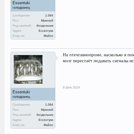
Essentuki
голодранец
Сообщения:
1.084
Пол:
Мужской
Род занятий:
бездельник
Адрес:
Ессентуки
Езжу на:
Майло
На отечгавнопроме, насколько я по
мозг перестаёт подавать сигналы и
8 фев 2014
Essentuki
голодранец
Сообщения:
1.084
Пол:
Мужской
Род занятий:
бездельник
Адрес:
Ессентуки
Езжу на:
Майло