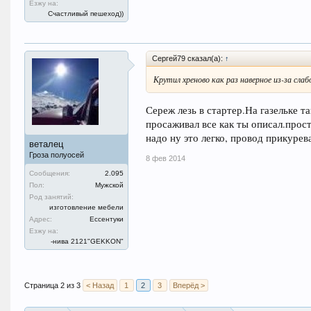
Езжу на:
Счастливый пешеход))
Сергей79 сказал(а):
↑
Крутил хреново как раз наверное из-за сла
Сереж лезь в стартер.На газельке т
просаживал все как ты описал.прос
надо ну это легко, провод прикурев
веталец
Гроза полуосей
8 фев 2014
Сообщения:
2.095
Пол:
Мужской
Род занятий:
изготовление мебели
Адрес:
Ессентуки
Езжу на:
-нива 2121"GEKKON"
Страница 2 из 3
< Назад
1
2
3
Вперёд >