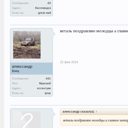
Сообщения:
43
Адрес:
Кисловодск
Езжу на:
-great wall
веталь поздравляю молодцы а глав
22 фев 2014
алекссандр
Боец
Сообщения:
441
Пол:
Мужской
Адрес:
ессентуки
Езжу на:
-jeep
алекссандр сказал(а):
↑
веталь поздравляю молодцы а главное инте