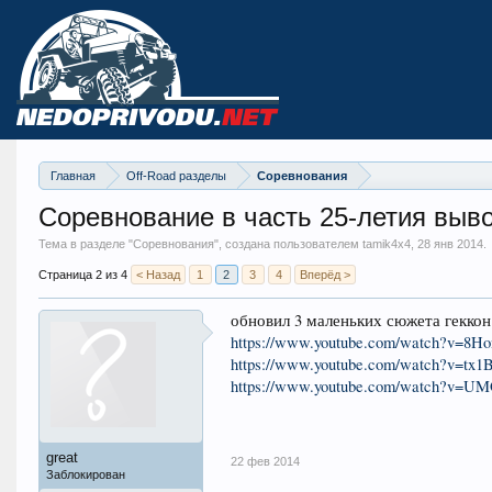
Главная
Off-Road разделы
Соревнования
Соревнование в часть 25-летия выво
Тема в разделе "
Соревнования
", создана пользователем tamik4x4,
28 янв 2014
.
Страница 2 из 4
< Назад
1
2
3
4
Вперёд >
обновил 3 маленьких сюжета геккон
https://www.youtube.com/watch?v=
https://www.youtube.com/watch?v=t
https://www.youtube.com/watch?v
great
22 фев 2014
Заблокирован