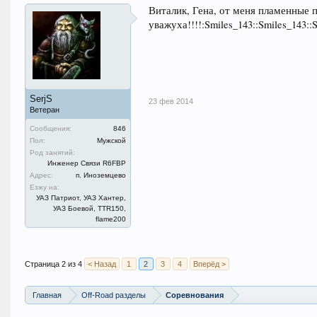
Виталик, Гена, от меня пламенные п
уважуха!!!!:Smiles_143::Smiles_143::
SerjS
23 фев 2014
Ветеран
Сообщения:
846
Пол:
Мужской
Род занятий:
Инженер Связи R6FBP
Адрес:
п. Иноземцево
Езжу на:
УАЗ Патриот, УАЗ Хантер,
УАЗ Боевой, TTR150,
flame200
Страница 2 из 4
< Назад
1
2
3
4
Вперёд >
Главная
Off-Road разделы
Соревнования