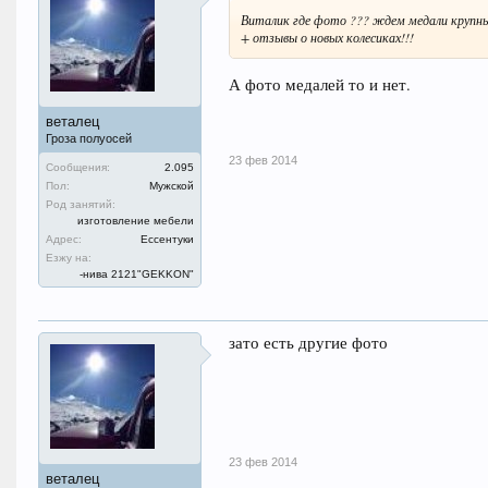
Виталик где фото ??? ждем медали крупн
+ отзывы о новых колесиках!!!
А фото медалей то и нет.
веталец
Гроза полуосей
23 фев 2014
Сообщения:
2.095
Пол:
Мужской
Род занятий:
изготовление мебели
Адрес:
Ессентуки
Езжу на:
-нива 2121"GEKKON"
зато есть другие фото
23 фев 2014
веталец