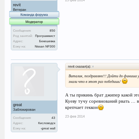
revit
Ветеран
Команда форума
Модератор
Сообщения:
850
Род занятий:
Программист
Адрес:
Бекешевка
Езжу на:
Nissan NP300
revit сказал(а):
↑
Виталик, поздравляю!!! Дойти до финиша у
знали что в этот раз победишь!
А ты прикинь брат джипер какой эт
Куеву тучу соревнований рвать … все
great
крепчает геккон
Заблокирован
23 фев 2014
Сообщения:
43
Адрес:
Кисловодск
Езжу на:
-great wall