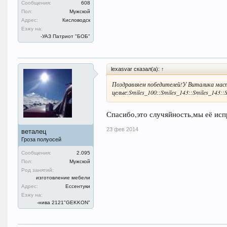
Сообщения:
608
Пол:
Мужской
Адрес:
Кисловодск
Езжу на:
-УАЗ Патриот "БОБ"
lexasvar сказал(а):
↑
Поздравляем победителей!У Виталика маст
целые:Smiles_100::Smiles_143::Smiles_143::
Спасибо,это случяйность,мы её исп
23 фев 2014
веталец
Гроза полуосей
Сообщения:
2.095
Пол:
Мужской
Род занятий:
изготовление мебели
Адрес:
Ессентуки
Езжу на:
-нива 2121"GEKKON"