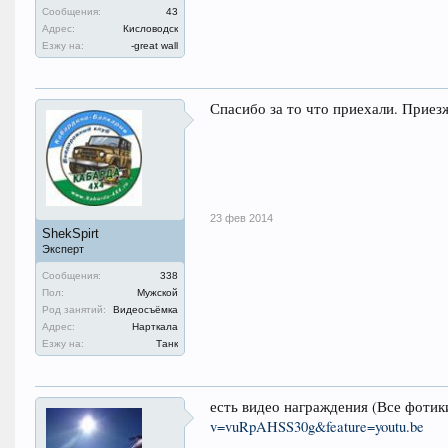
Сообщения:
43
Адрес:
Кисловодск
Езжу на:
-great wall
Спасибо за то что приехали. Приез
23 фев 2014
ShekSpirt
Эксперт
Сообщения:
338
Пол:
Мужской
Род занятий:
Видеосъёмка
Адрес:
Нарткала
Езжу на:
Танк
есть видео награждения (Все фотик
v=vuRpAHSS30g&feature=youtu.be