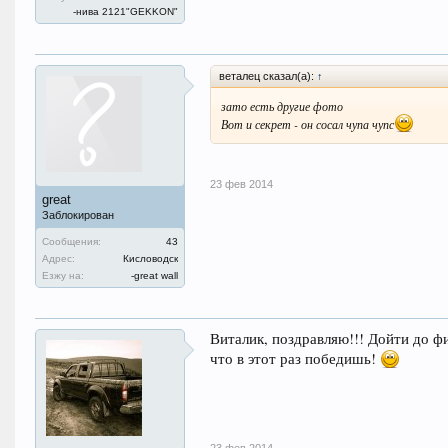
-нива 2121"GEKKON"
веталец сказал(а):
↑
зато есть другие фото
Вот и секрет - он сосал чупа чупс
23 фев 2014
great
Заблокирован
Сообщения:
43
Адрес:
Кисловодск
Езжу на:
-great wall
Виталик, поздравляю!!! Дойти до фи
что в этот раз победишь!
23 фев 2014