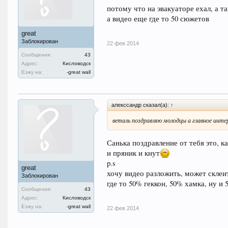
потому что на эвакуаторе ехал, а так
а видео еще где то 50 сюжетов
great
Заблокирован
22 фев 2014
Сообщения:
43
Адрес:
Кисловодск
Езжу на:
-great wall
алекссандр сказал(а):
↑
веталь поздравляю молодцы а главное инте
Санька поздравление от тебя это, к
и пряник и кнут
p.s
great
хочу видео разложить, может склеи
Заблокирован
где то 50% геккон, 50% хамка, ну и
Сообщения:
43
Адрес:
Кисловодск
Езжу на:
-great wall
22 фев 2014