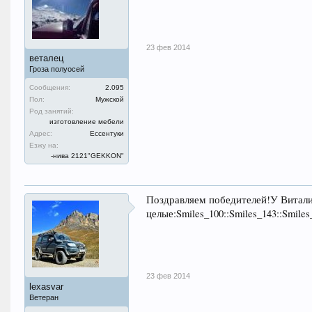
23 фев 2014
веталец
Гроза полуосей
Сообщения:
2.095
Пол:
Мужской
Род занятий:
изготовление мебели
Адрес:
Ессентуки
Езжу на:
-нива 2121"GEKKON"
Поздравляем победителей!У Витали
целые:Smiles_100::Smiles_143::Smiles
23 фев 2014
lexasvar
Ветеран