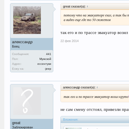
great сказал(а):
↑
потому что на эвакуаторе ехал, а так бы по 
а видео еще где то 50 сюжетов
так его и по трассе эвакуатор возил
22 фев 2014
алекссандр
Боец
Сообщения:
441
Пол:
Мужской
Адрес:
ессентуки
Езжу на:
-jeep
алекссандр сказал(а):
↑
так его и по трассе эвакуатор возил круто
не сам смену отстоял, привезли пра
Вложения:
great
Заблокирован