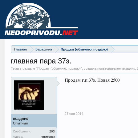
Главная
Барахолка
Продам (обменяю, подарю)
главная пара 37з.
Тема в разделе "
Продам (обменяю, подарю)
", создана пользователем всадник,
Продам г.п.37з. Новая 2500
27 янв 2014
всадник
Опытный
Сообщения:
203
Адрес:
пятигорск