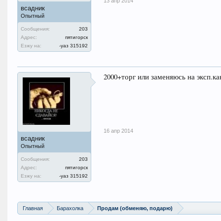
13 апр 2014
всадник
Опытный
Сообщения:
203
Адрес:
пятигорск
Езжу на:
-уаз 315192
2000+торг или заменяюсь на эксп.к
16 апр 2014
всадник
Опытный
Сообщения:
203
Адрес:
пятигорск
Езжу на:
-уаз 315192
Главная
Барахолка
Продам (обменяю, подарю)