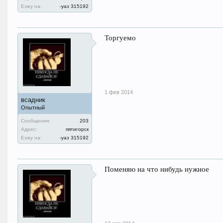
Езжу на:
-уаз 315192
Торгуемо
1 фев 2014
всадник
Опытный
Сообщения:
203
Адрес:
пятигорск
Езжу на:
-уаз 315192
Поменяю на что нибудь нужное