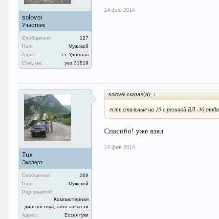
14 фев 2014
solovei
Участник
Сообщения:
127
Пол:
Мужской
Адрес:
ст. Удобная
Езжу на:
уаз 31519
solovei сказал(а):
↑
есть стальные на 15 с резиной ВЛ -30 отда
Спасибо! уже взял
14 фев 2014
Tux
Эксперт
Сообщения:
369
Пол:
Мужской
Род занятий:
Компьютерная
диагностика, автозапчасти
Адрес:
Ессентуки