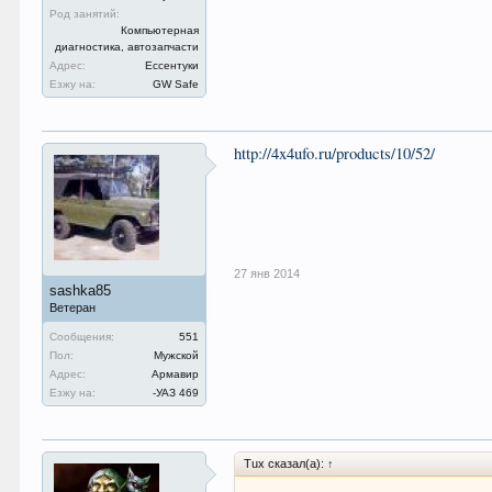
Род занятий:
Компьютерная
диагностика, автозапчасти
Адрес:
Ессентуки
Езжу на:
GW Safe
http://4x4ufo.ru/products/10/52/
27 янв 2014
sashka85
Ветеран
Сообщения:
551
Пол:
Мужской
Адрес:
Армавир
Езжу на:
-УАЗ 469
Tux сказал(а):
↑