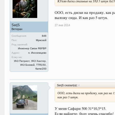
КУплю диски стальные на УАЗ 5 штук 8х15
ООО, есть диски на продажу, как ра
выложу сюда. И как раз 5 штук.
SerjS
27 янв 2014
Ветеран
Сообщения:
846
Пол:
Мужской
Род занятий:
Инженер Связи R6FBP
Адрес:
п. Иноземцево
Езжу на:
УАЗ Патриот, УАЗ Хантер,
УАЗ Боевой, TTR150,
flame200
SerjS сказал(а):
↑
ООО, есть диски на продажу, как раз на 15
как раз 5 штук.
У меня Сафари 500 31*10,5*15.
Если найдете- буду очень спасибо!