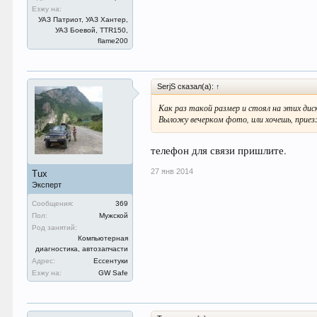
Езжу на:
УАЗ Патриот, УАЗ Хантер,
УАЗ Боевой, TTR150,
flame200
SerjS сказал(а):
↑
Как раз такой размер и стоял на этих дис
Выложу вечерком фото, или хочешь, приез
телефон для связи пришлите.
27 янв 2014
Tux
Эксперт
Сообщения:
369
Пол:
Мужской
Род занятий:
Компьютерная
диагностика, автозапчасти
Адрес:
Ессентуки
Езжу на:
GW Safe