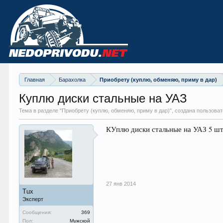
Главная
Барахолка
Приобрету (куплю, обменяю, приму в дар)
Куплю диски стальные на УАЗ
Тема в разделе "
Приобрету (куплю, обменяю, приму в дар)
", создана пользова
КУплю диски стальные на УАЗ 5 шт
27 янв 2014
Tux
Эксперт
Сообщения:
369
Пол:
Мужской