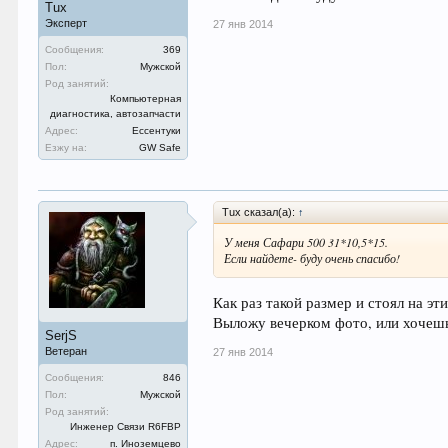
Tux
Эксперт
27 янв 2014
Сообщения:
369
Пол:
Мужской
Род занятий:
Компьютерная
диагностика, автозапчасти
Адрес:
Ессентуки
Езжу на:
GW Safe
Tux сказал(а):
↑
У меня Сафари 500 31*10,5*15.
Если найдете- буду очень спасибо!
Как раз такой размер и стоял на э
Выложу вечерком фото, или хочешь,
SerjS
Ветеран
27 янв 2014
Сообщения:
846
Пол:
Мужской
Род занятий:
Инженер Связи R6FBP
Адрес:
п. Иноземцево