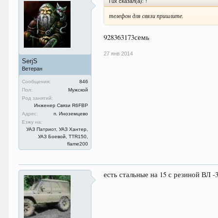
Tux сказал(а):
↑
телефон для связи пришлите.
928363173семь
27 янв 2014
SerjS
Ветеран
Сообщения:
846
Пол:
Мужской
Род занятий:
Инженер Связи R6FBP
Адрес:
п. Иноземцево
Езжу на:
УАЗ Патриот, УАЗ Хантер,
УАЗ Боевой, TTR150,
flame200
есть стальные на 15 с резиной ВЛ -