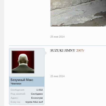
25 янв 2014
SUZUKI JIMNY
2007г
25 янв 2014
Безумный Макс
Чемпион
Сообщения:
1.032
Род занятий:
СисАдмин
Адрес:
Ессентуки
Езжу на:
toyota hilux surf