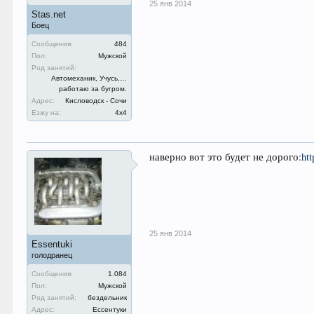
25 янв 2014
Stas.net
Боец
Сообщения:
484
Пол:
Мужской
Род занятий:
Автомеханик, Учусь,…
работаю за бугром.
Адрес:
Кисловодск - Сочи
Езжу на:
4х4
наверно вот это будет не дорого:
ht
25 янв 2014
Essentuki
голодранец
Сообщения:
1.084
Пол:
Мужской
Род занятий:
бездельник
Адрес:
Ессентуки