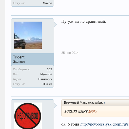
Езжу на:
Майло
Ну уж ты не сравнивай.
25 янв 2014
Trident
Эксперт
Сообщения:
353
Пол:
Мужской
Адрес:
Пятигорск
Езжу на:
TLC 76
Безумный Макс сказал(а):
↑
SUZUKI JIMNY
2007г
ok. 6 года
http://novorossiysk.drom.ru