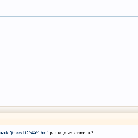
/suzuki/jimny/11294869.html
разницу чувствуешь?