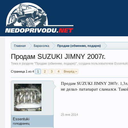
Главная
Барахолка
Продам (обменяю, подарю)
Продам SUZUKI JIMNY 2007г.
Тема в разделе "
Продам (обменяю, подарю)
", создана пользователем Essentuk
Страница 1 из 4
1
2
3
4
Вперёд >
Продам SUZUKI JIMNY 2007г. 1,3л.
не делал- патапарат сламался. Тако
25 янв 2014
Essentuki
голодранец