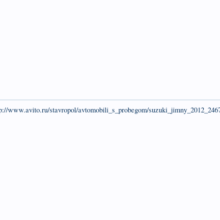
tp://www.avito.ru/stavropol/avtomobili_s_probegom/suzuki_jimny_2012_24