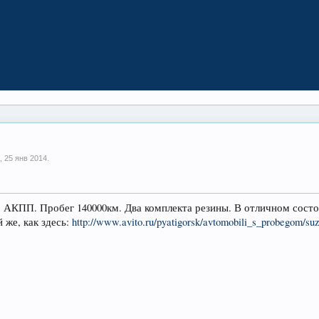
i,
25 янв 2014
.
 АКПП. Пробег 140000км. Два комплекта резины. В отличном состо
й же, как здесь:
http://www.avito.ru/pyatigorsk/avtomobili_s_probegom/s