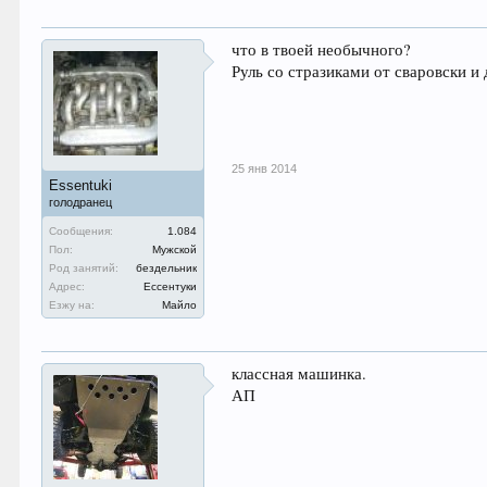
что в твоей необычного?
Руль со стразиками от сваровски и
25 янв 2014
Essentuki
голодранец
Сообщения:
1.084
Пол:
Мужской
Род занятий:
бездельник
Адрес:
Ессентуки
Езжу на:
Майло
классная машинка.
АП