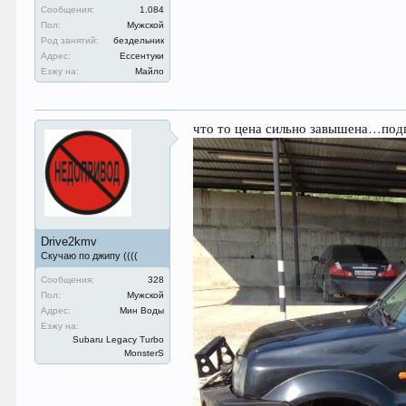
Сообщения:
1.084
Пол:
Мужской
Род занятий:
бездельник
Адрес:
Ессентуки
Езжу на:
Майло
что то цена сильно завышена…подг
Drive2kmv
Скучаю по джипу ((((
Сообщения:
328
Пол:
Мужской
Адрес:
Мин Воды
Езжу на:
Subaru Legacy Turbo
MonsterS