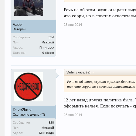
Речь не об этом, жулики и разгильдя
что сорри, но в советах относитель
Vader
23 янв 2014
Ветеран
Сообщения:
554
Пол:
Мужской
Адрес:
Пятигорск
Езжу на:
Galloper
Vader сказал(а):
↑
Речь не об этом, жулики и разгильдяи есть
так что сорри, но в советах относительно
12 лет назад другая политика была. 
оформить нельзя. Если покупать - 
Drive2kmv
Скучаю по джипу ((((
23 янв 2014
Сообщения:
328
Пол:
Мужской
Адрес:
Мин Воды