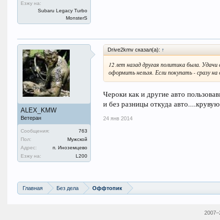
Езжу на:
Subaru Legacy Turbo
MonsterS
Drive2kmv сказал(а):
↑
12 лет назад другая политика была. Удачи в
оформить нельзя. Если покупать - сразу на
Чероки как и другие авто пользова
и без разницы откуда авто....круву
ALEX_KMW
Ветеран
24 янв 2014
Сообщения:
763
Пол:
Мужской
Адрес:
п. Иноземцево
Езжу на:
L200
Главная
Без дела
Оффтопик
2007–