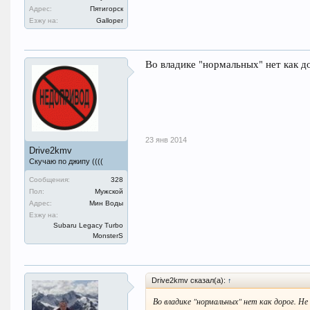
Адрес:
Пятигорск
Езжу на:
Galloper
Во владике "нормальных" нет как д
23 янв 2014
Drive2kmv
Скучаю по джипу ((((
Сообщения:
328
Пол:
Мужской
Адрес:
Мин Воды
Езжу на:
Subaru Legacy Turbo
MonsterS
Drive2kmv сказал(а):
↑
Во владике "нормальных" нет как дорог. Н