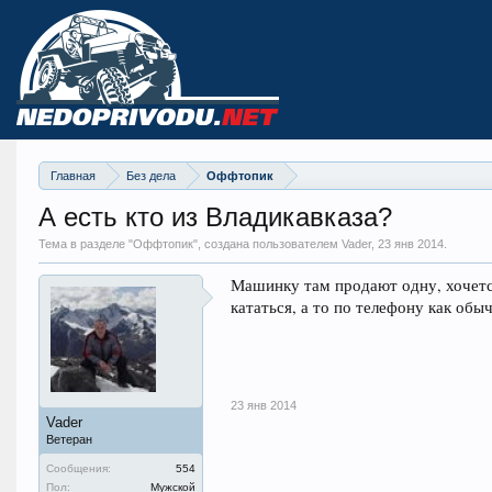
Главная
Без дела
Оффтопик
А есть кто из Владикавказа?
Тема в разделе "
Оффтопик
", создана пользователем Vader,
23 янв 2014
.
Машинку там продают одну, хочетс
кататься, а то по телефону как обы
23 янв 2014
Vader
Ветеран
Сообщения:
554
Пол:
Мужской