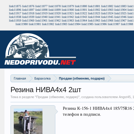
link11875
link11876
link11877
link11878
link11879
link11880
link11881
link11882
link11883
link
link11896
link11897
link11898
link11899
link11900
link11901
link11902
link11903
link11904
link
link11917
link11918
link11919
link11920
link11921
link11922
link11923
link11924
link11925
link
link11938
link11939
link11940
link11941
link11942
link11943
link11944
link11945
link11946
link
link11959
link11960
link11961
link11962
link11963
link11964
link11965
link11966
link11967
link
link11980
link11981
link11982
link11983
link11984
link11985
link11986
link11987
link11988
Главная
Барахолка
Продам (обменяю, подарю)
Резина НИВА4х4 2шт
Тема в разделе "
Продам (обменяю, подарю)
", создана пользователем Angst45,
Резина К-156-1 НИВА4х4 185/75R16
телефон в подписи.