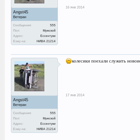
16 янв 2014
Angst45
Ветеран
Сообщения:
555
Пол:
Мужской
Адрес:
Ессентуки
Езжу на:
НИВА 21214
колесики поехали служить ново
17 янв 2014
Angst45
Ветеран
Сообщения:
555
Пол:
Мужской
Адрес:
Ессентуки
Езжу на:
НИВА 21214