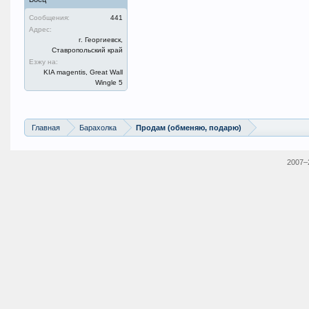
Сообщения:
441
Адрес:
г. Георгиевск,
Ставропольский край
Езжу на:
KIA magentis, Great Wall
Wingle 5
Главная
Барахолка
Продам (обменяю, подарю)
2007–