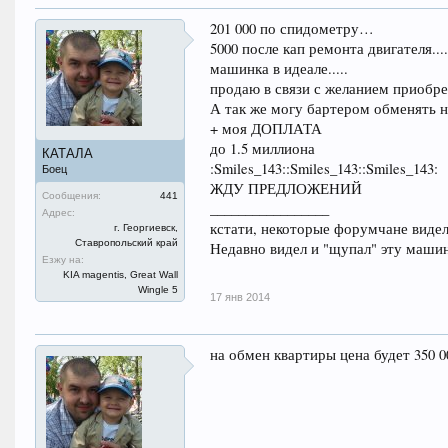
201 000 по спидометру…
5000 после кап ремонта двигателя....
машинка в идеале.....
продаю в связи с желанием приобрест
А так же могу бартером обменять н
+ моя ДОПЛАТА
до 1.5 миллиона
КАТАЛА
:Smiles_143::Smiles_143::Smiles_143:
Боец
ЖДУ ПРЕДЛОЖЕНИЙ
Сообщения:
441
_________________
Адрес:
кстати, некоторые форумчане видели
г. Георгиевск,
Ставропольский край
Недавно видел и "щупал" эту машин
Езжу на:
KIA magentis, Great Wall
Wingle 5
17 янв 2014
на обмен квартиры цена будет 350 0