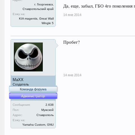
г. Георгиевск,
Да, еще, забыл, ГБО 4го поколения пр
Ставропольский край
Езжу на:
14 янв 2014
KIA magentis, Great Wall
Wingle 5
Пробег?
14 янв 2014
MaXX
Создатель
Команда форума
Администратор
Сообщения:
2.638
Пол:
Мужской
Адрес:
Ставрополь
Езжу на:
Yamaha Custom, GNU