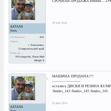
СРОЧНАЯ ПРОДАЖА НИВЫ.....ОЧЕНЬ
29 янв 2014
КАТАЛА
Боец
Сообщения:
441
Адрес:
г. Георгиевск,
Ставропольский край
Езжу на:
KIA magentis, Great Wall
Wingle 5
МАШИНА ПРОДАНА!!!!
-----------------------
остались ДИСКИ И РЕЗИНА KUMHO KL7
:Smiles_143::Smiles_143::Smiles_143:
11 фев 2014
КАТАЛА
Боец