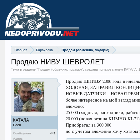
Главная
Барахолка
Продам (обменяю, подарю)
Продаю НИВУ ШЕВРОЛЕТ
Тема в разделе "
Продам (обменяю, подарю)
", создана пользователем КАТАЛА,
Продаю ШНИВУ 2006 года в идеаль
ХОДОВАЯ, ЗАПРАВИЛ КОНДИЦИ
НОВЫЕ ДАТЧИКИ…НОВАЯ РЕЗИНА KUMH
более интересное на мой взгляд мицу 
вложено:
25 000 (ходовая, расходники, работа
20 000 (новая резина KUMHO KL71)
КАТАЛА
Приобретал за 300 000
Боец
но с учетом вложений хочу хотябы 
Сообщения:
441
Адрес: