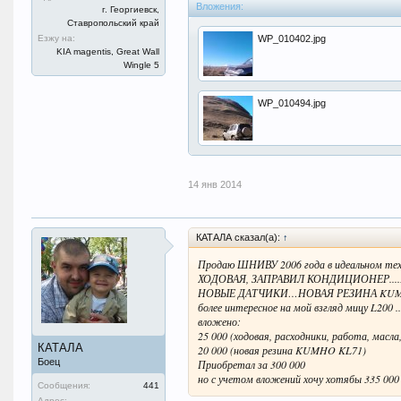
Вложения:
г. Георгиевск,
Ставропольский край
Езжу на:
WP_010402.jpg
KIA magentis, Great Wall
Wingle 5
WP_010494.jpg
14 янв 2014
КАТАЛА сказал(а):
↑
Продаю ШНИВУ 2006 года в идеальном тех
ХОДОВАЯ, ЗАПРАВИЛ КОНДИЦИОНЕР.
НОВЫЕ ДАТЧИКИ…НОВАЯ РЕЗИНА KUMHO KL71.
более интересное на мой взгляд мицу L200 ...
вложено:
25 000 (ходовая, расходники, работа, масла
КАТАЛА
20 000 (новая резина KUMHO KL71)
Боец
Приобретал за 300 000
но с учетом вложений хочу хотябы 335 000
Сообщения:
441
Адрес: