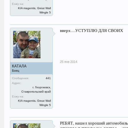
Езжу на:
KIA magentis, Great Wall
Wingle 5
вверх....УСТУПЛЮ ДЛЯ СВОИХ
25 янв 2014
КАТАЛА
Боец
Сообщения:
441
Адрес:
г. Георгиевск,
Ставропольский край
Езжу на:
KIA magentis, Great Wall
Wingle 5
РЕБЯТ, нашел хороший автомобиль 