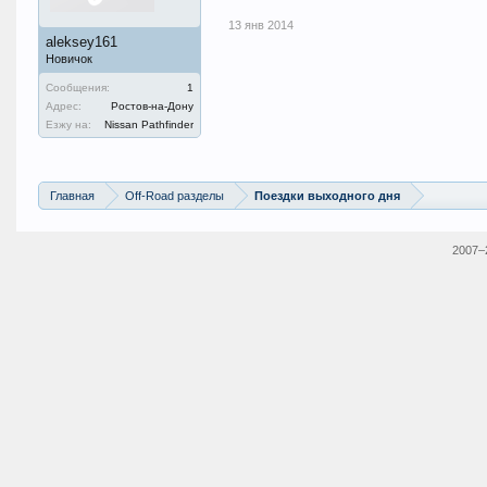
13 янв 2014
aleksey161
Новичок
Сообщения:
1
Адрес:
Ростов-на-Дону
Езжу на:
Nissan Pathfinder
Главная
Off-Road разделы
Поездки выходного дня
2007–