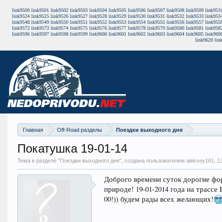
link9500
link9501
link9502
link9503
link9504
link9505
link9506
link9507
link9508
link9509
link951
link9524
link9525
link9526
link9527
link9528
link9529
link9530
link9531
link9532
link9533
link953
link9548
link9549
link9550
link9551
link9552
link9553
link9554
link9555
link9556
link9557
link955
link9572
link9573
link9574
link9575
link9576
link9577
link9578
link9579
link9580
link9581
link958
link9596
link9597
link9598
link9599
link9600
link9601
link9602
link9603
link9604
link9605
link960
link9620
lin
Главная
Off-Road разделы
Поездки выходного дня
Покатушка 19-01-14
Тема в разделе "
Поездки выходного дня
", создана пользователем aleksey161,
1
Доброго времени суток дорогие фо
природе! 19-01-2014 года на трасс
00!)) будем рады всех желающих!