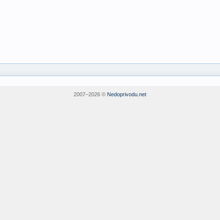
2007–
2026 ©
Nedoprivodu.net