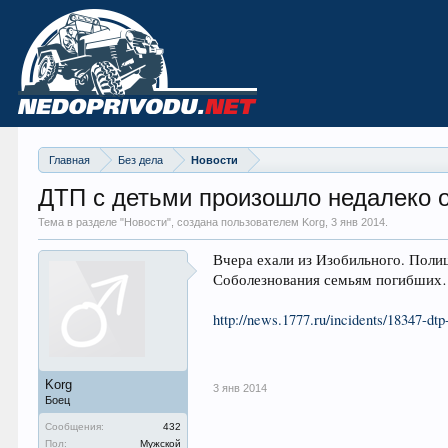
Главная
Без дела
Новости
ДТП с детьми произошло недалеко 
Тема в разделе "
Новости
", создана пользователем Korg,
3 янв 2014
.
Вчера ехали из Изобильного. Поли
Соболезнования семьям погибши
http://news.1777.ru/incidents/18347-dt
Korg
3 янв 2014
Боец
Сообщения:
432
Пол:
Мужской