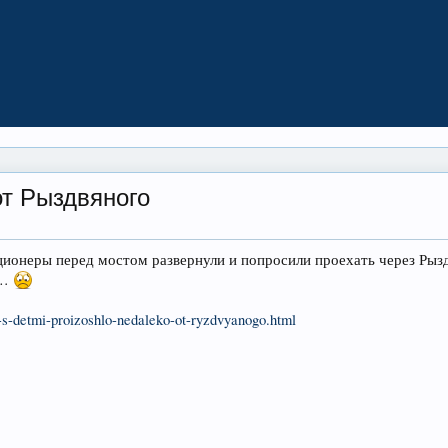
от Рыздвяного
ционеры перед мостом развернули и попросили проехать через Ры
х…
p-s-detmi-proizoshlo-nedaleko-ot-ryzdvyanogo.html