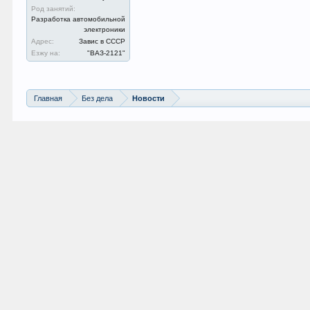
Род занятий:
Разработка автомобильной
электроники
Адрес:
Завис в СССР
Езжу на:
"ВАЗ-2121"
Главная
Без дела
Новости