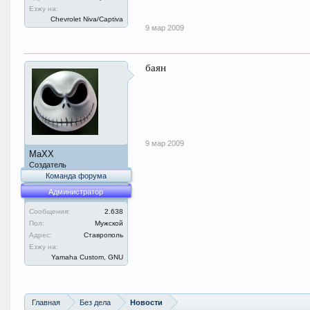
Езжу на:
Chevrolet Niva/Captiva
9 мар 2009
баян
9 мар 2009
MaXX
Создатель
Команда форума
Администратор
Сообщения:
2.638
Пол:
Мужской
Адрес:
Ставрополь
Езжу на:
Yamaha Custom, GNU
Главная
Без дела
Новости