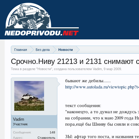
Главная
Без дела
Новости
Срочно.Ниву 21213 и 2131 снимают с
Тема в разделе "
Новости
", создана пользователем Vadim,
9 мар 2009
.
бывают же дебилы......
http://www.autolada.ru/viewtopic.php
текст сообщения:
"наконецто, а то думал не дождусь
на собрании, что к маю 2009 года Н
Vadim
пора,ещё бы Шниву бы сняли и сов
Участник
Сообщения:
148
ЗЫ: афтар того поста, и названия т
Адрес:
Ставрополь