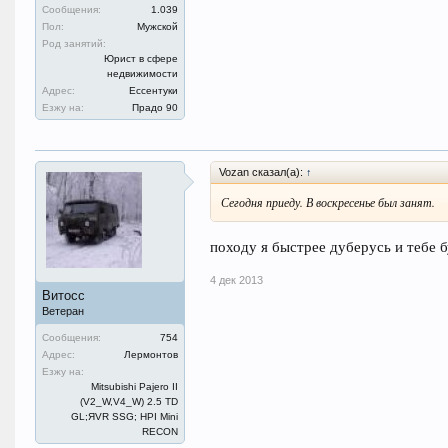
Сообщения:
1.039
Пол:
Мужской
Род занятий:
Юрист в сфере
недвижимости
Адрес:
Ессентуки
Езжу на:
Прадо 90
Vozan сказал(а):
↑
Сегодня приеду. В воскресенье был занят.
походу я быстрее дуберусь и тебе б
4 дек 2013
Витосс
Ветеран
Сообщения:
754
Адрес:
Лермонтов
Езжу на:
Mitsubishi Pajero II
(V2_W,V4_W) 2.5 TD
GL;ЯVR SSG; HPI Mini
RECON