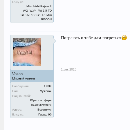
Езжу на:
Mitsubishi Pajero II
(V2_W,V4_W) 2.5 TD
GL;ЯVR SSG; HPI Mini
RECON
Погреюсь и тебе дам погреться
1 дек 2013
Vozan
Мирный житель
Сообщения:
1.039
Пол:
Мужской
Род занятий:
Юрист в сфере
недвижимости
Адрес:
Ессентуки
Езжу на:
Прадо 90