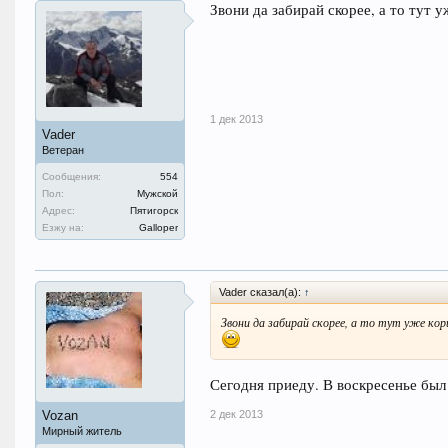
Звони да забирай скорее, а то тут 
1 дек 2013
Vader
Ветеран
Сообщения:
554
Пол:
Мужской
Адрес:
Пятигорск
Езжу на:
Galloper
Vader сказал(а):
↑
Звони да забирай скорее, а то тут уже ко
Сегодня приеду. В воскресенье был 
2 дек 2013
Vozan
Мирный житель