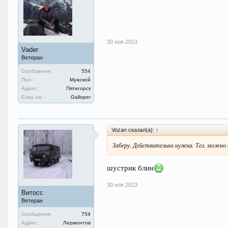
30 ноя 2013
Vader
Ветеран
Сообщения:
554
Пол:
Мужской
Адрес:
Пятигорск
Езжу на:
Galloper
Vozan сказал(а):
↑
Заберу. Действительно нужна. Тел. можно 
шустрик блин
30 ноя 2013
Витосс
Ветеран
Сообщения:
754
Адрес:
Лермонтов