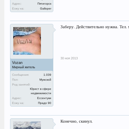
Адрес:
Пятигорск
Езжу на:
Galloper
Заберу. Действительно нужна. Тел.
30 ноя 2013
Vozan
Мирный житель
Сообщения:
1.039
Пол:
Мужской
Род занятий:
Юрист в сфере
недвижимости
Адрес:
Ессентуки
Езжу на:
Прадо 90
Конечно, скинул.