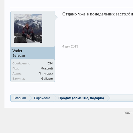
Отдано уже в понедельник застол
4 дек 2013
Vader
Ветеран
Сообщения:
554
Пол:
Мужской
Адрес:
Пятигорск
Езжу на:
Galloper
Главная
Барахолка
Продам (обменяю, подарю)
2007–