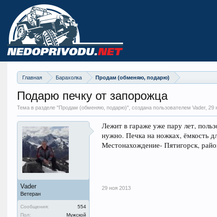
Главная
Барахолка
Продам (обменяю, подарю)
Подарю печку от запорожца
Тема в разделе "
Продам (обменяю, подарю)
", создана пользователем Vader,
29 
Лежит в гараже уже пару лет, польз
нужно. Печка на ножках, ёмкость д
Местонахождение- Пятигорск, рай
Vader
29 ноя 2013
Ветеран
Сообщения:
554
Пол:
Мужской