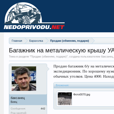
Главная
Барахолка
Продам (обменяю, подарю)
Багажник на металическую крышу У
Тема в разделе "
Продам (обменяю, подарю)
", создана пользователем баксанец
Продаю багажник б/у на металичес
экспедиционник. По хорошему нужн
обычных уголков. Цена 4000. Находи
Вложения:
Фото0070.jpg
баксанец
Боец
Сообщения:
442
Род занятий: