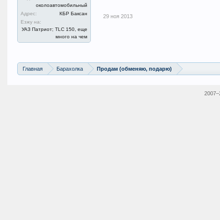
околоавтомобильный
Адрес:
КБР Баксан
29 ноя 2013
Езжу на:
УАЗ Патриот; TLC 150, еще
много на чем
Главная
Барахолка
Продам (обменяю, подарю)
2007–