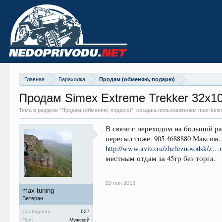
Главная
Барахолка
Продам (обменяю, подарю)
Продам Simex Extreme Trekker 32х1
Тема в разделе "
Продам (обменяю, подарю)
", создана пользователем max-tuni
В связи с переходом на больший раз
пересыл тоже. 905 4688880 Максим.
http://www.avito.ru/zheleznovodsk/z
местным отдам за 45тр без торга.
20 ноя 2013
max-tuning
Ветеран
Сообщения:
627
Пол:
Мужской