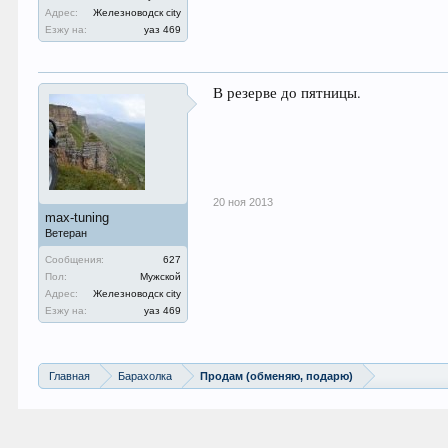
Адрес:
Железноводск city
Езжу на:
уаз 469
В резерве до пятницы.
20 ноя 2013
max-tuning
Ветеран
Сообщения:
627
Пол:
Мужской
Адрес:
Железноводск city
Езжу на:
уаз 469
Главная
Барахолка
Продам (обменяю, подарю)