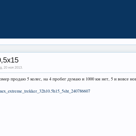
0,5х15
ng,
20 ноя 2013
.
мер продаю 5 колес, на 4 пробег думаю и 1000 км нет, 5 и вовсе нов
…mex_extreme_trekker_32h10.5h15_5sht_240786607