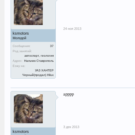
24 ноя 2013
ksmotors
Молодой
Сообщения:
37
Род занятий:
автоспорт, геология
Адрес:
Нальчик Ставрополь
Езжу на:
УАЗ ХАНТЕР
Черный(продал) Hilux
apppp
3 дек 2013
ksmotors