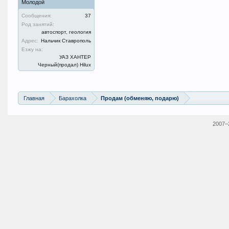
Молодой
Сообщения:
37
Род занятий:
автоспорт, геология
Адрес:
Нальчик Ставрополь
Езжу на:
УАЗ ХАНТЕР
Черный(продал) Hilux
Главная
Барахолка
Продам (обменяю, подарю)
2007–