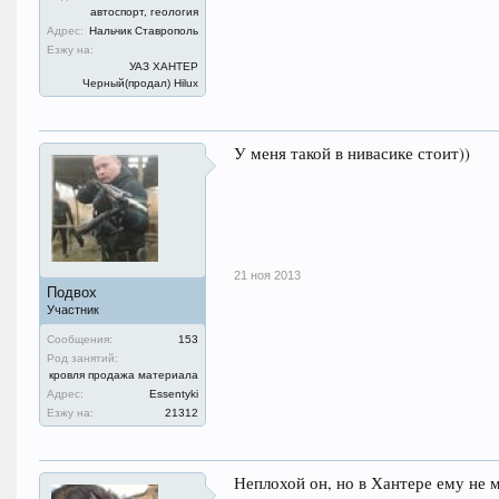
автоспорт, геология
Адрес:
Нальчик Ставрополь
Езжу на:
УАЗ ХАНТЕР
Черный(продал) Hilux
У меня такой в нивасике стоит))
21 ноя 2013
Подвох
Участник
Сообщения:
153
Род занятий:
кровля продажа материала
Адрес:
Еssentyki
Езжу на:
21312
Неплохой он, но в Хантере ему не 