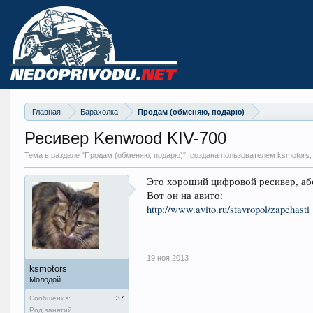
Главная
Барахолка
Продам (обменяю, подарю)
Ресивер Kenwood KIV-700
Тема в разделе "
Продам (обменяю, подарю)
", создана пользователем ksmotors
Это хороший цифровой ресивер, аб
Вот он на авито:
http://www.avito.ru/stavropol/zapchas
19 ноя 2013
ksmotors
Молодой
Сообщения:
37
Род занятий: