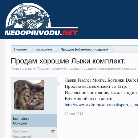
Главная
Барахолка
Продам (обменяю, подарю)
Продам хорошие Лыжи комплект.
Тема в разделе "
Продам (обменяю, подарю)
", создана пользователем ksmotors
Лыжи Fischer Motive, Ботинки Dalbel
Продаю весь комплект за 12тр.
Идеальное состояние, катался один 
Вот моя обява на авито
http://www.avito.ru/stavropol/sport_i_
19 ноя 2013
ksmotors
Молодой
Сообщения:
37
Род занятий: