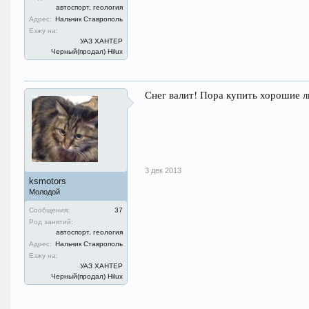
автоспорт, геология
Адрес:
Нальчик Ставрополь
Езжу на:
УАЗ ХАНТЕР
Черный(продал) Hilux
Снег валит! Пора купить хорошие 
3 дек 2013
ksmotors
Молодой
Сообщения:
37
Род занятий:
автоспорт, геология
Адрес:
Нальчик Ставрополь
Езжу на:
УАЗ ХАНТЕР
Черный(продал) Hilux