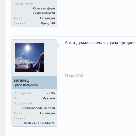
Род занятий:
Юрист в сфере
недвижимости
Адрес:
Ессентуки
Езжу на:
Прадо 90
А я и думаю,зачем ты уаза продаеш
15 ноя 2013
веталец
Гроза полуосей
Сообщения:
2.095
Пол:
Мужской
Род занятий:
изготовление мебели
Адрес:
Ессентуки
Езжу на:
-нива 2121"GEKKON"