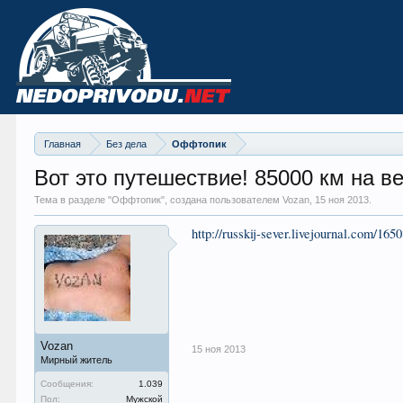
Главная
Без дела
Оффтопик
Вот это путешествие! 85000 км на в
Тема в разделе "
Оффтопик
", создана пользователем Vozan,
15 ноя 2013
.
http://russkij-sever.livejournal.com/165
Vozan
15 ноя 2013
Мирный житель
Сообщения:
1.039
Пол:
Мужской