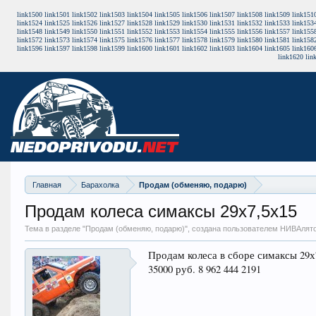
link1500
link1501
link1502
link1503
link1504
link1505
link1506
link1507
link1508
link1509
link151
link1524
link1525
link1526
link1527
link1528
link1529
link1530
link1531
link1532
link1533
link153
link1548
link1549
link1550
link1551
link1552
link1553
link1554
link1555
link1556
link1557
link155
link1572
link1573
link1574
link1575
link1576
link1577
link1578
link1579
link1580
link1581
link158
link1596
link1597
link1598
link1599
link1600
link1601
link1602
link1603
link1604
link1605
link160
link1620
lin
Главная
Барахолка
Продам (обменяю, подарю)
Продам колеса симаксы 29х7,5х15
Тема в разделе "
Продам (обменяю, подарю)
", создана пользователем НИВАлят
Продам колеса в сборе симаксы 29х
35000 руб. 8 962 444 2191