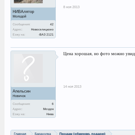
8 ноя 2013
НИВАлятор
Молодой
Сообщения:
42
Адрес:
Новоселицкоео
Езжу на:
-ВАЗ 2121
Цена хорошая, но фото можно увид
14 ноя 2013
Апельсин
Новичок
Сообщения:
6
Адрес:
Моздок
Езжу на:
Нива
Главная
Барахолка
Продам (обменяю, подарю)