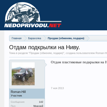
Главная
Барахолка
Продам (обменяю, подарю)
Отдам подкрылки на Ниву.
Тема в разделе "
Продам (обменяю, подарю)
", создана пользователем Roman-Hi
Отдам пластиковые подкрылки на Н
7 ноя 2013
Roman-Hill
Участник
Сообщения:
142
Пол:
Мужской