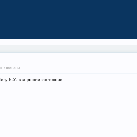
ll,
7 ноя 2013
.
иву Б.У. в хорошем состоянии.