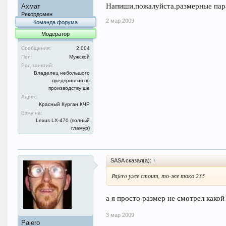
Напиши,пожалуйста,размерные пар
Ахмат
Рекордсмен
2 мар 2009
Команда форума
Модератор
Сообщения:
2.004
Пол:
Мужской
Род занятий:
Владелец небольшого
предприятия по
производству ше
Адрес:
Красный Курган КЧР
Езжу на:
Lexus LX-470 (полный
гламур)
SASA сказал(а):
↑
Pajero уже стоит, то-же токо 235
а я просто размер не смотрел какой
3 мар 2009
Pajero