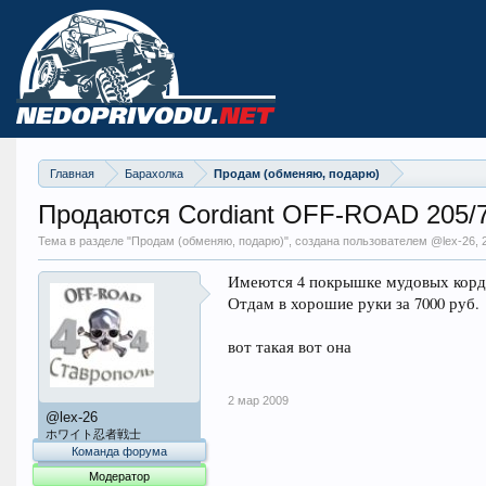
Главная
Барахолка
Продам (обменяю, подарю)
Продаются Cordiant OFF-ROAD 205/
Тема в разделе "
Продам (обменяю, подарю)
", создана пользователем @lex-26,
Имеются 4 покрышке мудовых кордов
Отдам в хорошие руки за 7000 руб.
вот такая вот она
2 мар 2009
@lex-26
ホワイト忍者戦士
Команда форума
Модератор