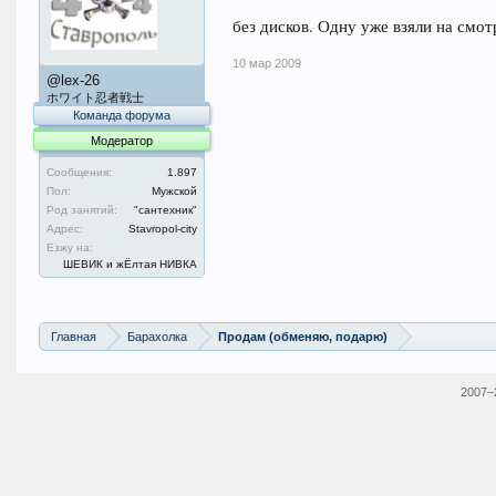
без дисков. Одну уже взяли на смот
10 мар 2009
@lex-26
ホワイト忍者戦士
Команда форума
Модератор
Сообщения:
1.897
Пол:
Мужской
Род занятий:
"сантехник"
Адрес:
Stavropol-city
Езжу на:
ШЕВИК и жЁлтая НИВКА
Главная
Барахолка
Продам (обменяю, подарю)
2007–