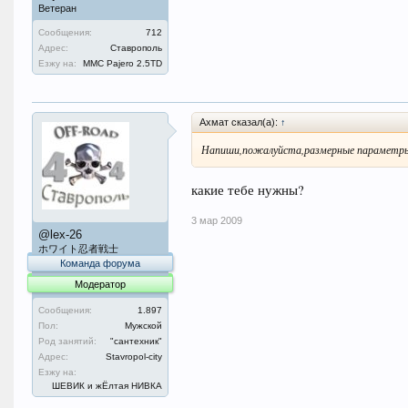
Ветеран
Сообщения:
712
Адрес:
Ставрополь
Езжу на:
MMC Pajero 2.5TD
Ахмат сказал(а):
↑
Напиши,пожалуйста,размерные параметр
какие тебе нужны?
3 мар 2009
@lex-26
ホワイト忍者戦士
Команда форума
Модератор
Сообщения:
1.897
Пол:
Мужской
Род занятий:
"сантехник"
Адрес:
Stavropol-city
Езжу на:
ШЕВИК и жЁлтая НИВКА