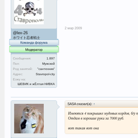
2 мар 2009
@lex-26
ホワイト忍者戦士
Команда форума
Модератор
Сообщения:
1.897
Пол:
Мужской
Род занятий:
"сантехник"
Адрес:
Stavropol-city
Езжу на:
ШЕВИК и жЁлтая НИВКА
SASA сказал(а):
↑
Имеются 4 покрышке мудовых кордов, б/у п
Отдам в хорошие руки за 7000 руб.
вот такая вот она