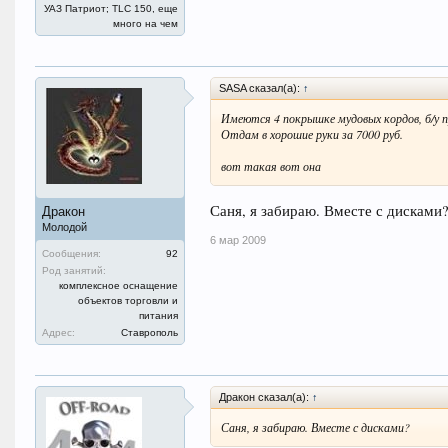
УАЗ Патриот; TLC 150, еще
много на чем
SASA сказал(а):
↑
Имеются 4 покрышке мудовых кордов, б/у п
Отдам в хорошие руки за 7000 руб.
вот такая вот она
Саня, я забираю. Вместе с дисками
Дракон
Молодой
6 мар 2009
Сообщения:
92
Род занятий:
комплексное оснащение
объектов торговли и
питания
Адрес:
Ставрополь
Дракон сказал(а):
↑
Саня, я забираю. Вместе с дисками?