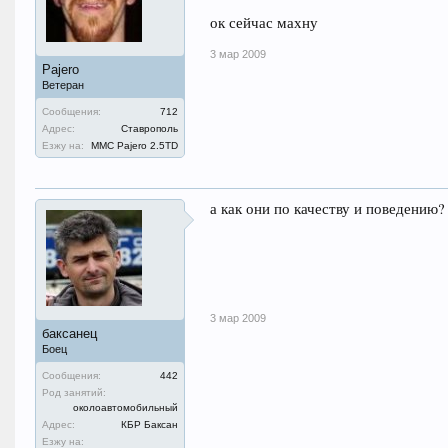
ок сейчас махну
3 мар 2009
Pajero
Ветеран
Сообщения:
712
Адрес:
Ставрополь
Езжу на:
MMC Pajero 2.5TD
а как они по качеству и поведению?
3 мар 2009
баксанец
Боец
Сообщения:
442
Род занятий:
околоавтомобильный
Адрес:
КБР Баксан
Езжу на: