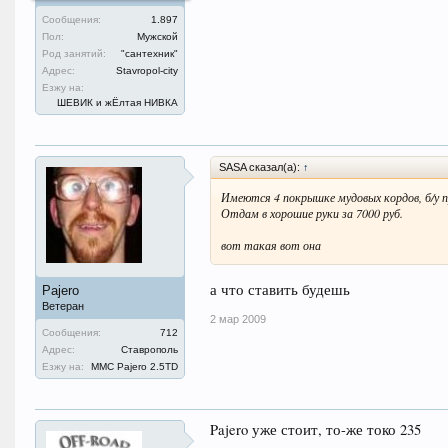
Сообщения:
1.897
Пол:
Мужской
Род занятий:
"сантехник"
Адрес:
Stavropol-city
Езжу на:
ШЕВИК и жЁлтая НИВКА
SASA сказал(а):
↑
Имеются 4 покрышке мудовых кордов, б/у п
Отдам в хорошие руки за 7000 руб.
вот такая вот она
а что ставить будешь
Pajero
Ветеран
2 мар 2009
Сообщения:
712
Адрес:
Ставрополь
Езжу на:
MMC Pajero 2.5TD
Pajero уже стоит, то-же токо 235