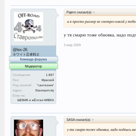
Pajero сказал(а):
↑
а я просто размер не смотрел какой у тебя
у тя смарю тоже обновка, надо под
3 мар 2009
@lex-26
ホワイト忍者戦士
Команда форума
Модератор
Сообщения:
1.897
Пол:
Мужской
Род занятий:
"сантехник"
Адрес:
Stavropol-city
Езжу на:
ШЕВИК и жЁлтая НИВКА
SASA сказал(а):
↑
у тя смарю тоже обновка, надо подпись м