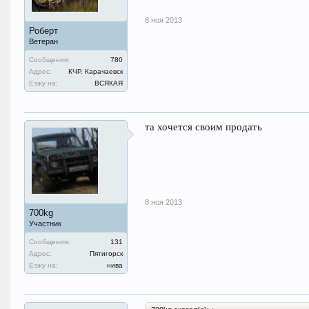
8 ноя 2013
Роберт
Ветеран
Сообщения:
780
Адрес:
КЧР. Карачаевск
Езжу на:
ВСЯКАЯ
та хочется своим продать
8 ноя 2013
700kg
Участник
Сообщения:
131
Адрес:
Пятигорск
Езжу на:
нива