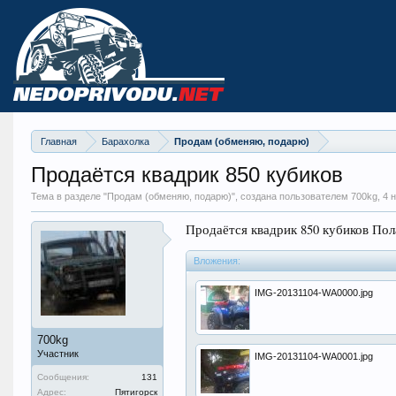
Главная
Барахолка
Продам (обменяю, подарю)
Продаётся квадрик 850 кубиков
Тема в разделе "
Продам (обменяю, подарю)
", создана пользователем 700kg,
4 
Продаётся квадрик 850 кубиков Пола
Вложения:
IMG-20131104-WA0000.jpg
700kg
Участник
IMG-20131104-WA0001.jpg
Сообщения:
131
Адрес:
Пятигорск