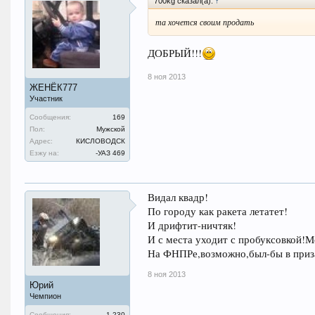
700kg сказал(а):
↑
та хочется своим продать
ДОБРЫЙ!!!
8 ноя 2013
ЖЕНЁК777
Участник
Сообщения:
169
Пол:
Мужской
Адрес:
КИСЛОВОДСК
Езжу на:
-УАЗ 469
Видал квадр!
По городу как ракета летатет!
И дрифтит-ничтяк!
И с места уходит с пробуксовкой!М
На ФНПРе,возможно,был-бы в приз
8 ноя 2013
Юрий
Чемпион
Сообщения:
1.230