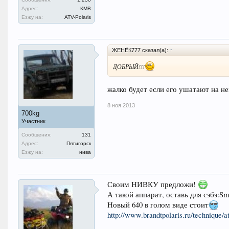
Адрес:
КМВ
Езжу на:
ATV-Polaris
ЖЕНЁК777 сказал(а):
↑
ДОБРЫЙ!!!
жалко будет если его ушатают на н
8 ноя 2013
700kg
Участник
Сообщения:
131
Адрес:
Пятигорск
Езжу на:
нива
Своим НИВКУ предложи!
А такой аппарат, оставь для сэбэ:Smi
Новый 640 в голом виде стоит
http://www.brandtpolaris.ru/technique/