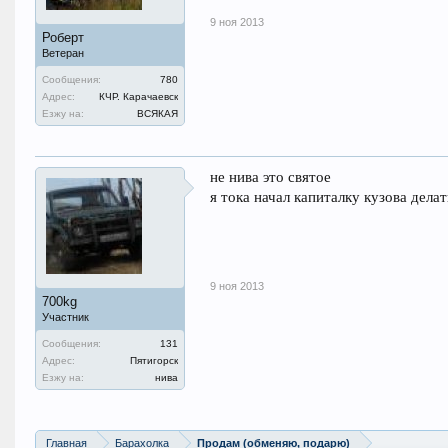
9 ноя 2013
Роберт
Ветеран
Сообщения:
780
Адрес:
КЧР. Карачаевск
Езжу на:
ВСЯКАЯ
не нива это святое
я тока начал капиталку кузова делат
9 ноя 2013
700kg
Участник
Сообщения:
131
Адрес:
Пятигорск
Езжу на:
нива
Главная
Барахолка
Продам (обменяю, подарю)