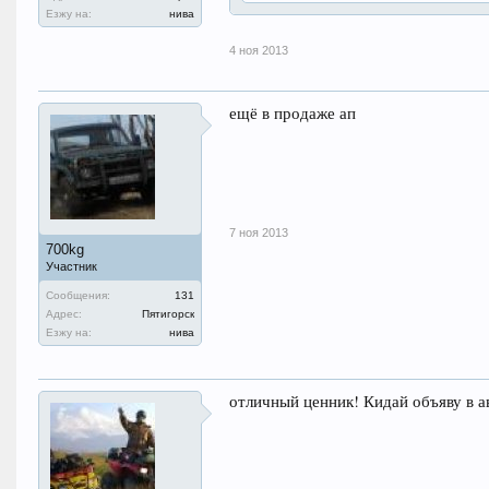
Езжу на:
нива
4 ноя 2013
ещё в продаже ап
7 ноя 2013
700kg
Участник
Сообщения:
131
Адрес:
Пятигорск
Езжу на:
нива
отличный ценник! Кидай объяву в а