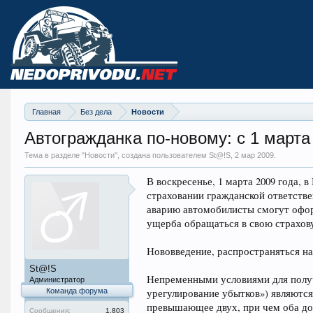
Главная
Без дела
Новости
Автогражданка по-новому: с 1 марта
Тема в разделе "
Новости
", создана пользователем St@!S,
2 мар 2009
.
В воскресенье, 1 марта 2009 года, 
страховании гражданской ответстве
аварию автомобилисты смогут офор
ущерба обращаться в свою страхову
Нововведение, распространяться на
St@!S
Непременными условиями для получ
Администратор
Команда форума
урегулирование убытков») являются
превышающее двух, при чем оба дол
Сообщения:
1.803