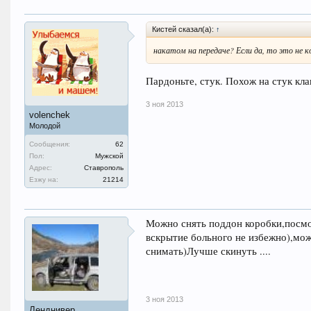
Кистей сказал(а):
↑
накатом на передаче? Если да, то это не 
Пардоньте, стук. Похож на стук кла
3 ноя 2013
volenchek
Молодой
Сообщения:
62
Пол:
Мужской
Адрес:
Ставрополь
Езжу на:
21214
Можно снять поддон коробки,посмо
вскрытие больного не избежно),мож
снимать)Лучше скинуть ....
3 ноя 2013
Ленднивер