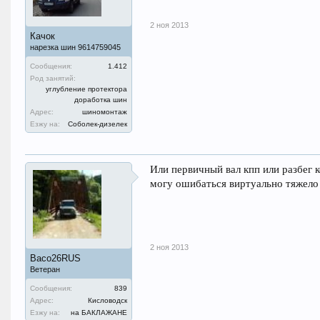
2 ноя 2013
Качок
нарезка шин 9614759045
Сообщения:
1.412
Род занятий:
углубление протектора
доработка шин
Адрес:
шиномонтаж
Езжу на:
Соболек-дизелек
Или первичный вал кпп или разбег 
могу ошибаться виртуально тяжело
2 ноя 2013
Васо26RUS
Ветеран
Сообщения:
839
Адрес:
Кисловодск
Езжу на:
на БАКЛАЖАНЕ