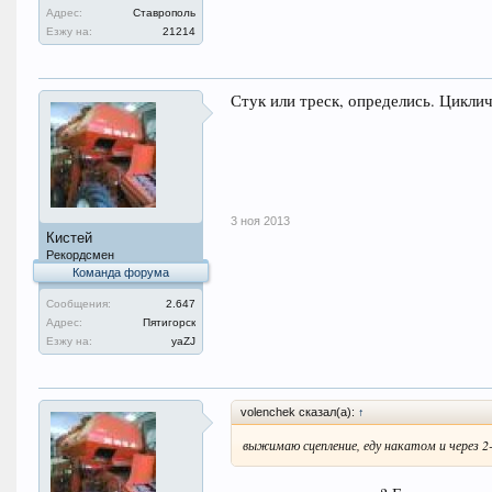
Адрес:
Ставрополь
Езжу на:
21214
Стук или треск, определись. Цикли
3 ноя 2013
Кистей
Рекордсмен
Команда форума
Сообщения:
2.647
Адрес:
Пятигорск
Езжу на:
уаZJ
volenchek сказал(а):
↑
выжимаю сцепление, еду накатом и через 2