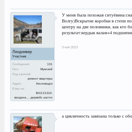
У меня была похожая ситуёвина:сн
Волгу)Вскрытие коробки в степи по
центру на две половинки, как кто 
результат:кердык валам+4 подшипни
3 ноя 2013
Ленднивер
Участник
Сообщения:
131
Пол:
Мужской
Род занятий:
ремонт квартиры
Адрес:
Кисловодск
Езжу на:
ВАЗ-21310-
продана.....дервейс шатлл
а цикличность завязана только с об