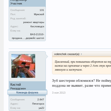
Участник
Сообщения:
131
Пол:
Мужской
Род занятий:
ремонт квартиры
Адрес:
Кисловодск
Езжу на:
ВАЗ-21310-
продана.....дервейс шатлл
volenchek сказал(а):
↑
Цикличный, при повышении оборотов на пере
нажал на сцепление и через 2-3сек стук пр
звякнуло и застучало.
Зуб шестерни обломился? Не пойму 
Кистей
поддона не выявит, разве что прим
Рекордсмен
Команда форума
3 ноя 2013
Сообщения:
2.647
Адрес:
Пятигорск
Езжу на:
уаZJ