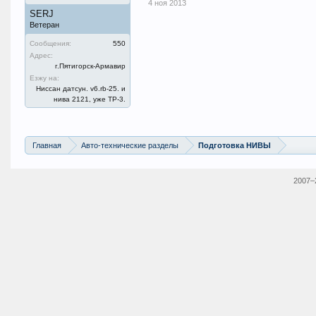
4 ноя 2013
SERJ
Ветеран
Сообщения:
550
Адрес:
г.Пятигорск-Армавир
Езжу на:
Ниссан датсун. v6.rb-25. и
нива 2121, уже ТР-3.
Главная
Авто-технические разделы
Подготовка НИВЫ
2007–