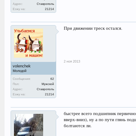
Адрес:
Ставрополь
Езжу на:
21214
При движении треск остался.
2 ноя 2013
volenchek
Молодой
Сообщения:
62
Пол:
Мужской
Адрес:
Ставрополь
Езжу на:
21214
быстрее всего подшипник первично
вверх-вниз), ну а по пути глянь п
болтаются ли.