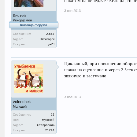
накатом на передаче? Если да, то э
3 ноя 2013
Кистей
Рекордсмен
Команда форума
Сообщения:
2.647
Адрес:
Пятигорск
Езжу на:
уаZJ
Цикличный, при повышении оборотов
нажал на сцепление и через 2-3сек с
звякнуло и застучало.
3 ноя 2013
volenchek
Молодой
Сообщения:
62
Пол:
Мужской
Адрес:
Ставрополь
Езжу на:
21214