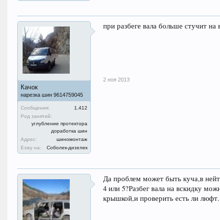
при разбеге вала больше стучит на
2 ноя 2013
Качок
нарезка шин 9614759045
Сообщения:
1.412
Род занятий:
углубление протектора
доработка шин
Адрес:
шиномонтаж
Езжу на:
Соболек-дизелек
Да проблем может быть куча,в ней
4 или 5?Разбег вала на вскидку мо
крышкой,и проверить есть ли люфт.