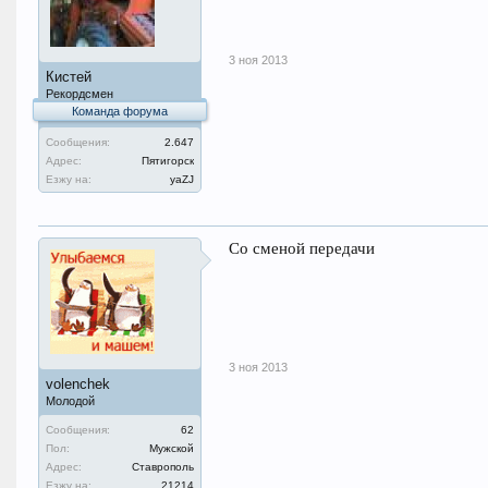
3 ноя 2013
Кистей
Рекордсмен
Команда форума
Сообщения:
2.647
Адрес:
Пятигорск
Езжу на:
уаZJ
Со сменой передачи
3 ноя 2013
volenchek
Молодой
Сообщения:
62
Пол:
Мужской
Адрес:
Ставрополь
Езжу на:
21214