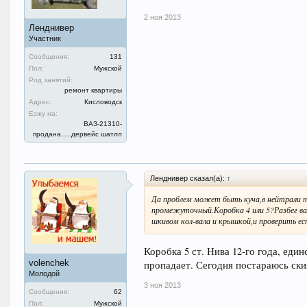
2 ноя 2013
Ленднивер
Участник
Сообщения:
131
Пол:
Мужской
Род занятий:
ремонт квартиры
Адрес:
Кисловодск
Езжу на:
ВАЗ-21310-
продана.....дервейс шатлл
Ленднивер сказал(а):
↑
Да проблем может быть куча,в нейтрали т
промежуточный.Коробка 4 или 5?Разбег ва
шкивом кол-вала и крышкой,и проверить ес
Коробка 5 ст. Нива 12-го года, еди
volenchek
пропадает. Сегодня постараюсь ски
Молодой
3 ноя 2013
Сообщения:
62
Пол:
Мужской