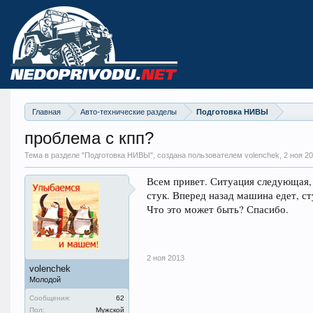
Главная
Авто-технические разделы
Подготовка НИВЫ
проблема с кпп?
Тема в разделе "
Подготовка НИВЫ
", создана пользователем volenchek,
2 ноя 2
Всем привет. Ситуация следующая, 
стук. Вперед назад машина едет, с
Что это может быть? Спасибо.
2 ноя 2013
volenchek
Молодой
Сообщения:
62
Пол:
Мужской