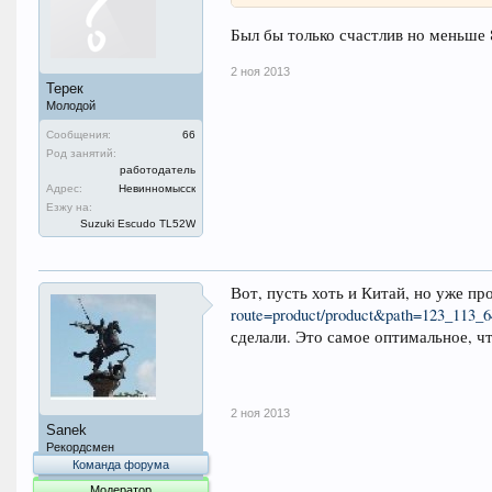
Был бы только счастлив но меньше 
2 ноя 2013
Терек
Молодой
Сообщения:
66
Род занятий:
работодатель
Адрес:
Невинномысск
Езжу на:
Suzuki Escudo TL52W
Вот, пусть хоть и Китай, но уже п
route=product/product&path=123_113_
сделали. Это самое оптимальное, ч
2 ноя 2013
Sanek
Рекордсмен
Команда форума
Модератор