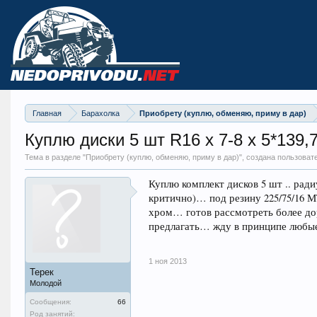
Главная
Барахолка
Приобрету (куплю, обменяю, приму в дар)
Куплю диски 5 шт R16 х 7-8 х 5*139,7
Тема в разделе "
Приобрету (куплю, обменяю, приму в дар)
", создана пользоват
Куплю комплект дисков 5 шт .. ради
критично)… под резину 225/75/16 М
хром… готов рассмотреть более до
предлагать… жду в принципе любые
1 ноя 2013
Терек
Молодой
Сообщения:
66
Род занятий: