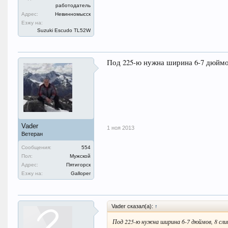
работодатель
Адрес:
Невинномысск
Езжу на:
Suzuki Escudo TL52W
Под 225-ю нужна ширина 6-7 дюймо
Vader
1 ноя 2013
Ветеран
Сообщения:
554
Пол:
Мужской
Адрес:
Пятигорск
Езжу на:
Galloper
Vader сказал(а):
↑
Под 225-ю нужна ширина 6-7 дюймов, 8 сл