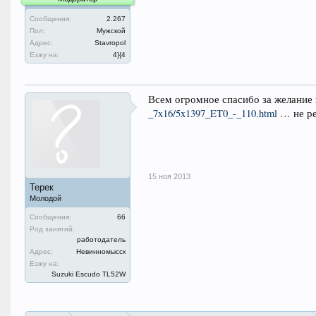
Сообщения:
2.267
Пол:
Мужской
Адрес:
Stavropol
Езжу на:
4}{4
Всем огромное спасибо за желание
_7x16/5x1397_ET0_-_110.html
… не ре
15 ноя 2013
Терек
Молодой
Сообщения:
66
Род занятий:
работодатель
Адрес:
Невинномысск
Езжу на:
Suzuki Escudo TL52W