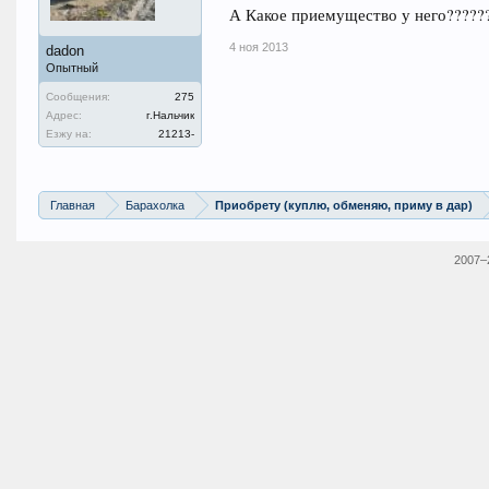
А Какое приемущество у него?????
4 ноя 2013
dadon
Опытный
Сообщения:
275
Адрес:
г.Нальчик
Езжу на:
21213-
Главная
Барахолка
Приобрету (куплю, обменяю, приму в дар)
2007–