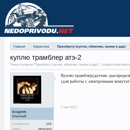
Главная
Барахолка
Приобрету (куплю, обменяю, приму в дар)
куплю трамблер атэ-2
Тема в разделе "
Приобрету (куплю, обменяю, приму в дар)
", создана пользова
Куплю трамблер(датчик -распределит
(для работы с электронным комутато
1 ноя 2013
всадник
Опытный
Сообщения:
203
Адрес:
пятигорск