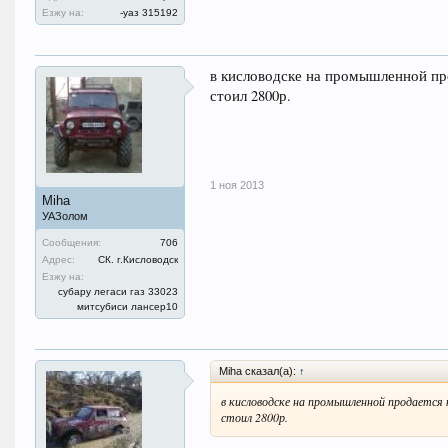
Езжу на:
-уаз 315192
в кисловодске на промышленной пр
стоил 2800р.
1 ноя 2013
Miha
УАЗолом
Сообщения:
706
Адрес:
СК. г.Кисловодск
Езжу на:
субару легаси газ 33023
митсубиси лансер10
Miha сказал(а):
↑
в кисловодске на промышленной продается
стоил 2800р.