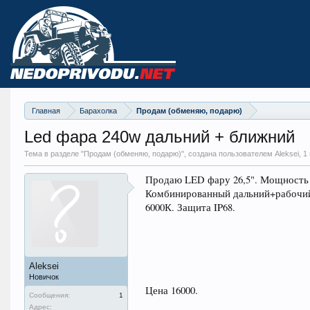
Главная
Барахолка
Продам (обменяю, подарю)
Led фара 240w дальний + ближний
Тема в разделе "
Продам (обменяю, подарю)
", создана пользователем Aleksei,
1
Продаю LED фару 26,5". Мощность 2
Комбинированный дальний+рабочий.
6000К. Защита IP68.
Aleksei
Новичок
Цена 16000.
Сообщения:
1
Адрес: