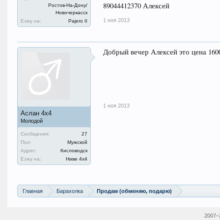
89044412370 Алексей
Ростов-На-Дону/
Новочеркасск
1 ноя 2013
Езжу на:
Pajero II
Добрый вечер Алексей это цена 160
1 ноя 2013
Аслан 4х4
Молодой
Сообщения:
27
Пол:
Мужской
Адрес:
Кисловодск
Езжу на:
Ниве 4х4
Главная
Барахолка
Продам (обменяю, подарю)
2007–