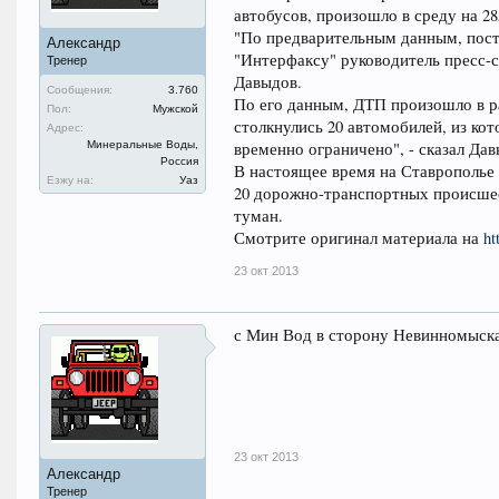
автобусов, произошло в среду на 2
"По предварительным данным, пост
Александр
"Интерфаксу" руководитель пресс-
Тренер
Давыдов.
Сообщения:
3.760
По его данным, ДТП произошло в ра
Пол:
Мужской
столкнулись 20 автомобилей, из кот
Адрес:
Минеральные Воды,
временно ограничено", - сказал Дав
Россия
В настоящее время на Ставрополье
Езжу на:
Уаз
20 дорожно-транспортных происшест
туман.
Смотрите оригинал материала на
ht
23 окт 2013
с Мин Вод в сторону Невинномыска
23 окт 2013
Александр
Тренер