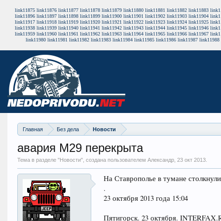
link11875
link11876
link11877
link11878
link11879
link11880
link11881
link11882
link11883
link
link11896
link11897
link11898
link11899
link11900
link11901
link11902
link11903
link11904
link
link11917
link11918
link11919
link11920
link11921
link11922
link11923
link11924
link11925
link
link11938
link11939
link11940
link11941
link11942
link11943
link11944
link11945
link11946
link
link11959
link11960
link11961
link11962
link11963
link11964
link11965
link11966
link11967
link
link11980
link11981
link11982
link11983
link11984
link11985
link11986
link11987
link11988
Главная
Без дела
Новости
авария М29 перекрыта
Тема в разделе "
Новости
", создана пользователем Александр,
23 окт 2013
.
На Ставрополье в тумане столкнули
.
23 октября 2013 года 15:04
Пятигорск. 23 октября. INTERFAX.R