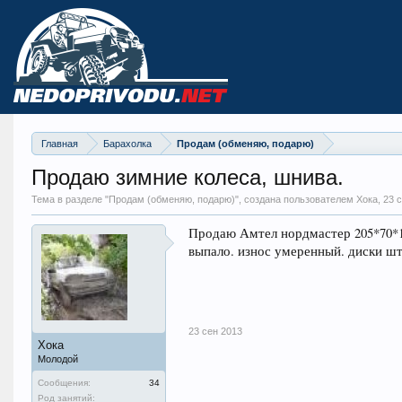
Главная
Барахолка
Продам (обменяю, подарю)
Продаю зимние колеса, шнива.
Тема в разделе "
Продам (обменяю, подарю)
", создана пользователем Хока,
23 
Продаю Амтел нордмастер 205*70*1
выпало. износ умеренный. диски шт
23 сен 2013
Хока
Молодой
Сообщения:
34
Род занятий: