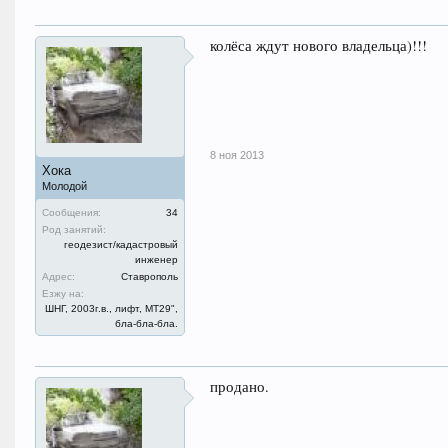
колёса ждут нового владельца)!!!
8 ноя 2013
Хока
Молодой
Сообщения:
34
Род занятий:
геодезист/кадастровый
инженер
Адрес:
Ставрополь
Езжу на:
ШНГ, 2003г.в., лифт, МТ29",
бла-бла-бла.
продано.