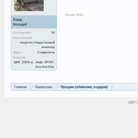
28 ноя 2013
Хока
Молодой
Сообщения:
34
Род занятий:
геодезист/кадастровый
инженер
Адрес:
Ставрополь
Езжу на:
ШНГ, 2003г.в., лифт, МТ29",
бла-бла-бла.
Главная
Барахолка
Продам (обменяю, подарю)
2007–