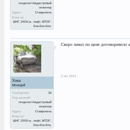
геодезист/кадастровый
инженер
Адрес:
Ставрополь
Езжу на:
ШНГ, 2003г.в., лифт, МТ29",
бла-бла-бла.
Скоро зима) по цене договоримся) а
2 окт 2013
Хока
Молодой
Сообщения:
34
Род занятий:
геодезист/кадастровый
инженер
Адрес:
Ставрополь
Езжу на:
ШНГ, 2003г.в., лифт, МТ29",
бла-бла-бла.