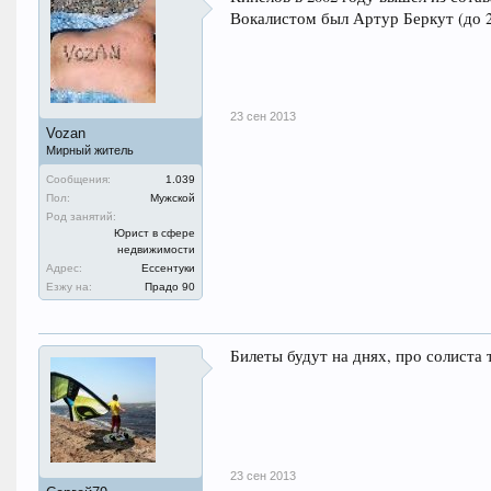
Вокалистом был Артур Беркут (до 2
23 сен 2013
Vozan
Мирный житель
Сообщения:
1.039
Пол:
Мужской
Род занятий:
Юрист в сфере
недвижимости
Адрес:
Ессентуки
Езжу на:
Прадо 90
Билеты будут на днях, про солиста 
23 сен 2013