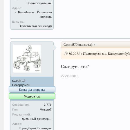
Военнослужащий
Адрес:
г. Балабаново, Калужская
область
Езжу на:
Счастливый пешеход))
Сергей79 сказал(а):
↑
16.10.2013 в Пятигорске к.з. Камертон бу
Солирует кто?
22 сен 2013
cardinal
Рекордсмен
Команда форума
Модератор
Сообщения:
2.776
Пол:
Мужской
Род занятий:
Диванный джиппер…
Адрес:
Город-Герой Ессентуки