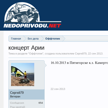
Главная
Без дела
Оффтопик
концерт Арии
Тема в разделе "
Оффтопик
", создана пользователем Сергей79,
22 сен 2013
.
16.10.2013 в Пятигорске к.з. Камер
22 сен 2013
Сергей79
Ветеран
Сообщения:
654
Род занятий: