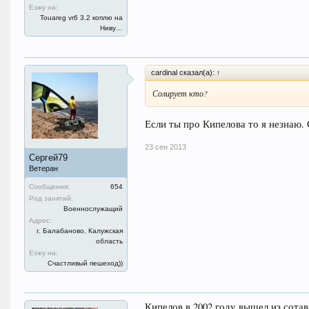
Езжу на:
Touareg vr6 3.2 коплю на
Ниву…
cardinal сказал(а):
↑
Солирует кто?
Если ты про Кипелова то я незнаю.
23 сен 2013
Сергей79
Ветеран
Сообщения:
654
Род занятий:
Военнослужащий
Адрес:
г. Балабаново, Калужская
область
Езжу на:
Счастливый пешеход))
Кипелов в 2002 году вышел из сотав