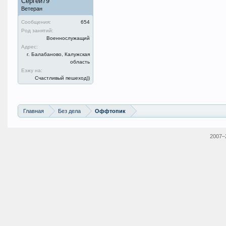
Сергей79
Ветеран
Сообщения:
654
Род занятий:
Военнослужащий
Адрес:
г. Балабаново, Калужская
область
Езжу на:
Счастливый пешеход))
Главная
Без дела
Оффтопик
2007–