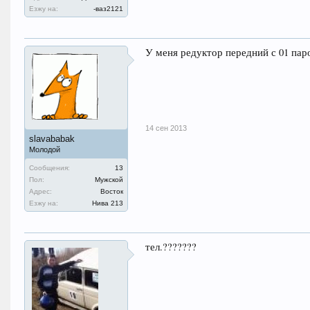
Езжу на:
-ваз2121
У меня редуктор передний с 01 паро
14 сен 2013
slavababak
Молодой
Сообщения:
13
Пол:
Мужской
Адрес:
Восток
Езжу на:
Нива 213
тел.???????