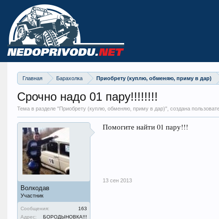
Главная
Барахолка
Приобрету (куплю, обменяю, приму в дар)
Срочно надо 01 пару!!!!!!!!
Тема в разделе "
Приобрету (куплю, обменяю, приму в дар)
", создана пользова
Помогите найти 01 пару!!!
13 сен 2013
Волкодав
Участник
Сообщения:
163
Адрес:
БОРОДЫНОВКА!!!