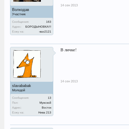
14 сен 2013
Волкодав
Участник
Сообщения:
163
Адрес:
БОРОДЫНОВКА!!!
Езжу на:
-ваз2121
В личке!
14 сен 2013
slavababak
Молодой
Сообщения:
13
Пол:
Мужской
Адрес:
Восток
Езжу на:
Нива 213