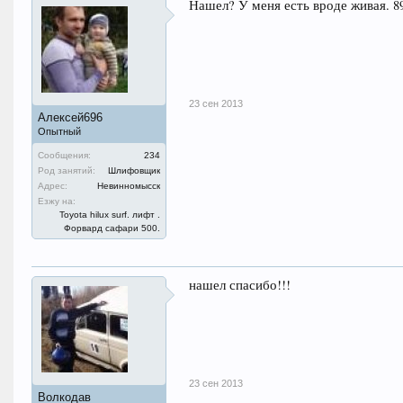
Нашел? У меня есть вроде живая. 8
23 сен 2013
Алексей696
Опытный
Сообщения:
234
Род занятий:
Шлифовщик
Адрес:
Невинномысск
Езжу на:
Toyota hilux surf. лифт .
Форвард сафари 500.
нашел спасибо!!!
23 сен 2013
Волкодав