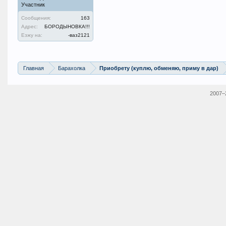
Участник
Сообщения:
163
Адрес:
БОРОДЫНОВКА!!!
Езжу на:
-ваз2121
Главная
Барахолка
Приобрету (куплю, обменяю, приму в дар)
2007–