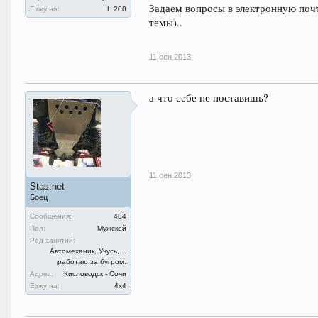
Задаем вопросы в электронную почт
Езжу на:
L 200
темы)..
11 сен 2013
а что себе не поставишь?
11 сен 2013
Stas.net
Боец
Сообщения:
484
Пол:
Мужской
Род занятий:
Автомеханик, Учусь,…
работаю за бугром.
Адрес:
Кисловодск - Сочи
Езжу на:
4х4