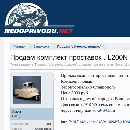
Главная
Барахолка
Продам (обменяю, подарю)
Продам комплект проставок . L200N
Тема в разделе "
Продам (обменяю, подарю)
", создана пользователем Sova,
11 
Продам комплект проставок под ст
Комплект новый.
Территориально Ставрополь.
Цена 3000 руб.
Отправка в другой город за Ваш сч
Для связи +79187451семь восемь вос
через личку или
sova9@bk.ru
Sova
Боец
http://s017.radikal.ru/i439/1309/b7/c10f
Сообщения:
455
Адрес:
Ставрополь