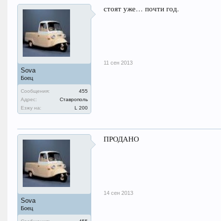
стоят уже… почти год.
11 сен 2013
Sova
Боец
Сообщения:
455
Адрес:
Ставрополь
Езжу на:
L 200
ПРОДАНО
14 сен 2013
Sova
Боец