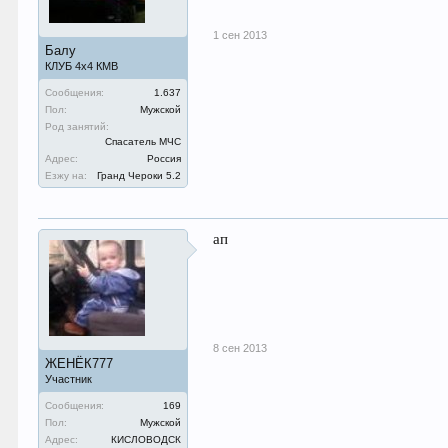
1 сен 2013
Балу
КЛУБ 4х4 КМВ
Сообщения:
1.637
Пол:
Мужской
Род занятий:
Спасатель МЧС
Адрес:
Россия
Езжу на:
Гранд Чероки 5.2
ап
8 сен 2013
ЖЕНЁК777
Участник
Сообщения:
169
Пол:
Мужской
Адрес:
КИСЛОВОДСК