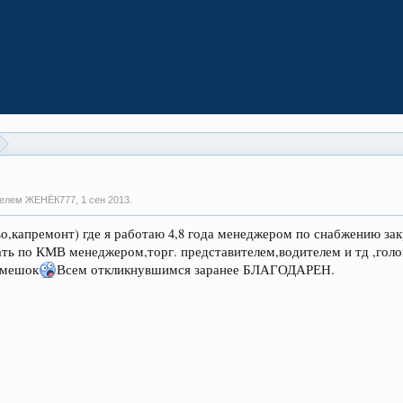
ателем ЖЕНЁК777,
1 сен 2013
.
о,капремонт) где я работаю 4,8 года менеджером по снабжению зак
ать по КМВ менеджером,торг. представителем,водителем и тд ,голов
й мешок
Всем откликнувшимся заранее БЛАГОДАРЕН.