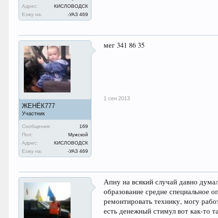
Адрес:
КИСЛОВОДСК
Езжу на:
-УАЗ 469
мег 341 86 35
1 сен 2013
ЖЕНЁК777
Участник
Сообщения:
169
Пол:
Мужской
Адрес:
КИСЛОВОДСК
Езжу на:
-УАЗ 469
Апну на всякий случай давно думал
образование средне специальное о
ремонтировать технику, могу рабо
есть денежный стимул вот как-то та