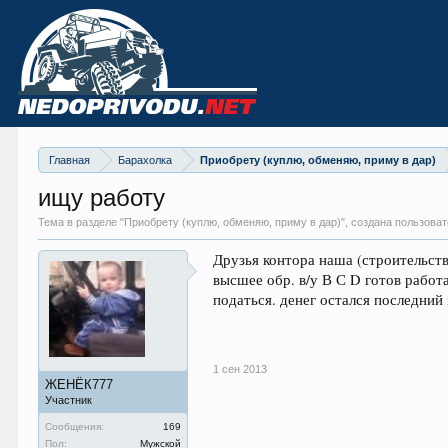
Главная
Барахолка
Приобрету (куплю, обменяю, приму в дар)
ищу работу
Тема в разделе "
Приобрету (куплю, обменяю, приму в дар)
", создана пользов
Друзья контора наша (строительств
высшее обр. в/у В С D готов работ
податься. денег остался последни
1 сен 2013
ЖЕНЁК777
Участник
Сообщения:
169
Пол:
Мужской