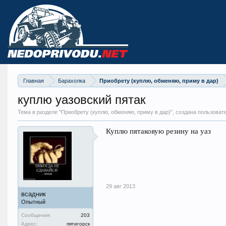
Главная
Барахолка
Приобрету (куплю, обменяю, приму в дар)
куплю уазовский пятак
Тема в разделе "
Приобрету (куплю, обменяю, приму в дар)
", создана пользова
Куплю пятаковую резину на уаз
29 авг 2013
всадник
Опытный
Сообщения:
203
Адрес:
пятигорск