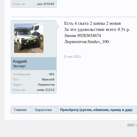
Езжу на:
-уаз 315192
Есть 4 ската 2 шипы 2 новая
За это удовольствие всего 8.5т.р.
Звони 89283654674
Лермонтов:Smiles_100:
5 сен 2013
Андрей.
Эксперт
Сообщения:
392
Пол:
Мужской
Адрес:
Лермонтов
Езжу на:
-нива 21213
Главная
Барахолка
Приобрету (куплю, обменяю, приму в дар)
2007–