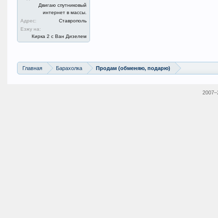
Двигаю спутниковый
интернет в массы.
Адрес:
Ставрополь
Езжу на:
Кирка 2 с Ван Дизелем
Главная
Барахолка
Продам (обменяю, подарю)
2007–