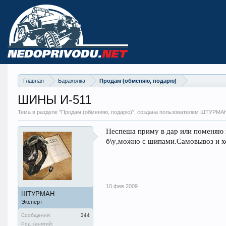
Главная
Барахолка
Продам (обменяю, подарю)
ШИНЫ И-511
Тема в разделе "
Продам (обменяю, подарю)
", создана пользователем ШТУРМА
Неспеша приму в дар или поменяю 
б\у,можно с шипами.Самовывоз и х
10 фев 2009
ШТУРМАН
Эксперт
Сообщения:
344
Род занятий: