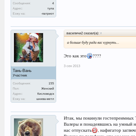
Сообщения:
4
Адрес:
тула
Езжу на:
-патриот
василичи2 сказал(а):
↑
а больше буду рада вас курнуть…
Это как это
????
3 сен 2013
Тань-Вань
Участник
Сообщения:
155
Пол:
Женский
Адрес:
Кисловодск
Езжу на:
шнива-метл
Итак, мы покинули гостепреимных Т
Валеры и понадеявшись на умный на
нас отпускать
, нафигатор заглю