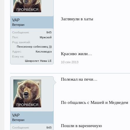
Заглянули в хаты
VAP
Ветеран
Сообщения:
945
Пол:
Мужской
Род занятий:
Пенсионер собесовец )))
Адрес:
Кисловодск
Красиво жили…
Езжу на:
Шевролет Нива LE
10 сен 2013
Полежал на печи…
По общались с Машей и Медведем
VAP
Ветеран
Пошли в вареничную
Сообщения:
945