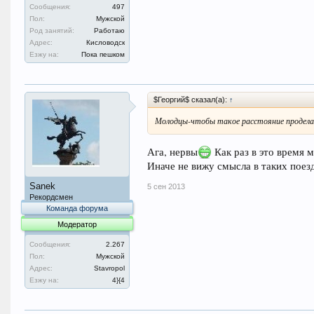
Сообщения:
497
Пол:
Мужской
Род занятий:
Работаю
Адрес:
Кисловодск
Езжу на:
Пока пешком
$Георгий$ сказал(а):
↑
Молодцы-чтобы такое расстояние проделат
Ага, нервы
Как раз в это время м
Иначе не вижу смысла в таких поезд
Sanek
5 сен 2013
Рекордсмен
Команда форума
Модератор
Сообщения:
2.267
Пол:
Мужской
Адрес:
Stavropol
Езжу на:
4}{4