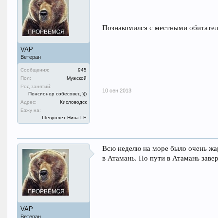
Познакомился с местными обитате
VAP
Ветеран
Сообщения:
945
Пол:
Мужской
Род занятий:
10 сен 2013
Пенсионер собесовец )))
Адрес:
Кисловодск
Езжу на:
Шевролет Нива LE
Всю неделю на море было очень жар
в Атамань. По пути в Атамань заве
VAP
Ветеран