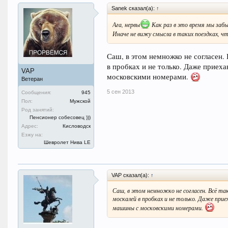
Sanek сказал(а):
↑
Ага, нервы
Как раз в это время мы забы
Иначе не вижу смысла в таких поездках, ч
Саш, в этом немножко не согласен.
в пробках и не только. Даже приех
VAP
московскими номерами.
Ветеран
5 сен 2013
Сообщения:
945
Пол:
Мужской
Род занятий:
Пенсионер собесовец )))
Адрес:
Кисловодск
Езжу на:
Шевролет Нива LE
VAP сказал(а):
↑
Саш, в этом немножко не согласен. Всё та
москалей в пробках и не только. Даже прие
машины с московскими номерами.