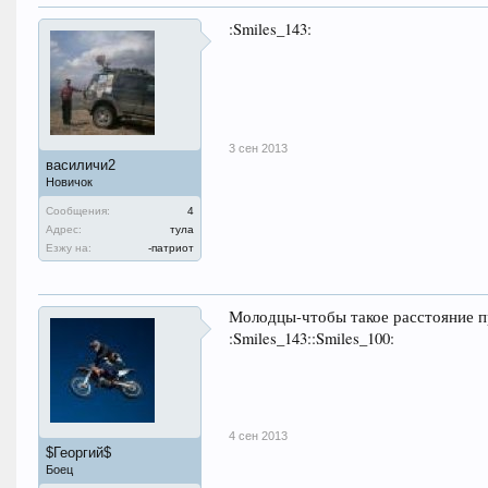
:Smiles_143:
3 сен 2013
василичи2
Новичок
Сообщения:
4
Адрес:
тула
Езжу на:
-патриот
Молодцы-чтобы такое расстояние п
:Smiles_143::Smiles_100:
4 сен 2013
$Георгий$
Боец