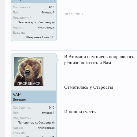
Сообщения:
945
Пол:
Мужской
10 сен 2013
Род занятий:
Пенсионер собесовец )))
Адрес:
Кисловодск
Езжу на:
Шевролет Нива LE
В Атамани нам очень понравилось, 
решили показать и Вам.
Отметились у Старосты
VAP
Ветеран
Сообщения:
945
И пошли гулять
Пол:
Мужской
Род занятий:
Пенсионер собесовец )))
Адрес:
Кисловодск
Езжу на: