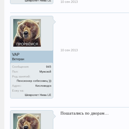
Шевролет Нива LE
10 сен 2013
10 сен 2013
VAP
Ветеран
Сообщения:
945
Пол:
Мужской
Род занятий:
Пенсионер собесовец )))
Адрес:
Кисловодск
Езжу на:
Шевролет Нива LE
Пошатались по дворам…