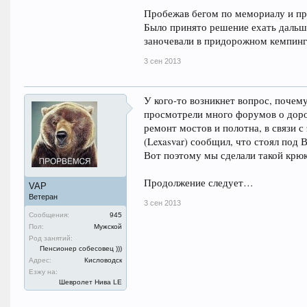
Пробежав бегом по мемориалу и пр
Было принято решение ехать дальше
заночевали в придорожном кемпинг
3 сен 2013
У кого-то возникнет вопрос, почему
просмотрели много форумов о дорож
ремонт мостов и полотна, в связи с
(Lexasvar) сообщил, что стоял под 
Вот поэтому мы сделали такой крюк
Продолжение следует…
VAP
Ветеран
3 сен 2013
Сообщения:
945
Пол:
Мужской
Род занятий:
Пенсионер собесовец )))
Адрес:
Кисловодск
Езжу на:
Шевролет Нива LE