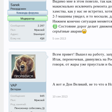
Видимо мне в этом повезло, так ка
Sanek
макисмально исключить ремонта доро
Рекордсмен
хамства, как у нас не встретил, хо
Команда форума
2-3 машины увидел, и то москали, 
Модератор
Нижнем конечно ситуация меняетс
Состояние дорог делает движени
Сообщения:
2.267
Пол:
Мужской
серъёзные аварии
Адрес:
Stavropol
5 сен 2013
Езжу на:
4}{4
Всем привет! Вышел на работу, зап
Итак, переночевав, двинулись на Р
говоря, от жары уже приустали и б
А вот и Дон Великий, не то что в 
VAP
Ветеран
Сообщения:
945
10 сен 2013
Пол:
Мужской
Род занятий:
Пенсионер собесовец )))