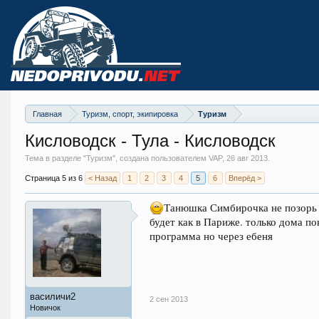
Главная
Туризм, спорт, экипировка
Туризм
Кисловодск - Тула - Кисловодск
Тема в разделе "
Туризм
", создана пользователем VAP,
26 авг 2013
.
Страница 5 из 6
< Назад
1
2
3
4
5
6
Вперёд >
Танюшка Симбирочка не позорь н
будет как в Париже. только дома п
программа но через ебеня
василичи2
2 сен 2013
Новичок