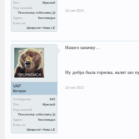
Пол:
Мужской
Род занятий:
10 сен 2013
Пенсионер собесовец )))
Адрес:
Кисловодск
Езжу на:
Шевролет Нива LE
Нашел заначку…
Ну добра была горилка, валит шо п
VAP
10 сен 2013
Ветеран
Сообщения:
945
Пол:
Мужской
Род занятий:
Пенсионер собесовец )))
Адрес:
Кисловодск
Езжу на:
Шевролет Нива LE