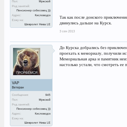
Пол:
Мужской
Род занятий:
Пенсионер собесовец )))
Адрес:
Кисловодск
Так как после донского приключени
Езжу на:
двинулись дальше на Курск.
Шевролет Нива LE
3 сен 2013
До Курска добрались без приключен
проехать к мемориалу, получили исч
Мемориальная арка и памятник неиз
настолько устали, что смотреть ее п
VAP
Ветеран
Сообщения:
945
Пол:
Мужской
Род занятий:
Пенсионер собесовец )))
Адрес:
Кисловодск
Езжу на:
Шевролет Нива LE