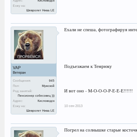
Адрес:
Кисловодск
Езжу на:
Шевролет Нива LE
Ехали не спеша, фотографируя инт
Подъезжаем к Темрюку
VAP
Ветеран
Сообщения:
945
Пол:
Мужской
И вот оно - М-О-О-О-Р-Е-Е-Е!!!!!!
Род занятий:
Пенсионер собесовец )))
Адрес:
Кисловодск
10 сен 2013
Езжу на:
Шевролет Нива LE
Погрел на солнышке старые косточ