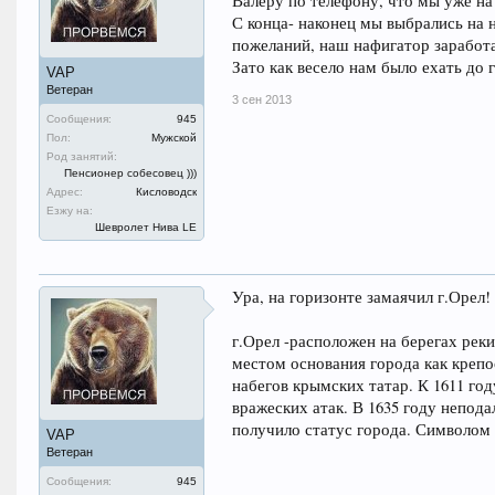
Валеру по телефону, что мы уже на
С конца- наконец мы выбрались на 
пожеланий, наш нафигатор заработа
Зато как весело нам было ехать до
VAP
Ветеран
3 сен 2013
Сообщения:
945
Пол:
Мужской
Род занятий:
Пенсионер собесовец )))
Адрес:
Кисловодск
Езжу на:
Шевролет Нива LE
Ура, на горизонте замаячил г.Орел!
г.Орел -расположен на берегах реки
местом основания города как крепо
набегов крымских татар. К 1611 го
вражеских атак. В 1635 году непода
получило статус города. Символом 
VAP
Ветеран
Сообщения:
945