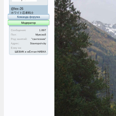
@lex-26
ホワイト忍者戦士
Команда форума
Модератор
Сообщения:
1.897
Пол:
Мужской
Род занятий:
"сантехник"
Адрес:
Stavropol-city
Езжу на:
ШЕВИК и жЁлтая НИВКА