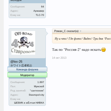
Сообщения:
64
Адрес:
Армавир
Езжу на:
TLC-70
Роман_С сказал(а):
↑
Ну и что? Где фото? Видео? Три дня "Россия
Так по "Россия-2" надо искать
14 окт 2013
@lex-26
ホワイト忍者戦士
Команда форума
Модератор
Сообщения:
1.897
Пол:
Мужской
Род занятий:
"сантехник"
Адрес:
Stavropol-city
Езжу на:
ШЕВИК и жЁлтая НИВКА