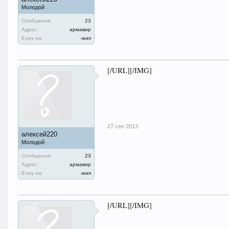
Молодой
Сообщения:
23
Адрес:
армавир
Езжу на:
-жип
[/URL][/IMG]
27 сен 2013
алексей220
Молодой
Сообщения:
23
Адрес:
армавир
Езжу на:
-жип
[/URL][/IMG]