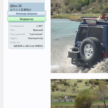
@lex-26
ホワイト忍者戦士
Команда форума
Модератор
Сообщения:
1.897
Пол:
Мужской
Род занятий:
"сантехник"
Адрес:
Stavropol-city
Езжу на:
ШЕВИК и жЁлтая НИВКА