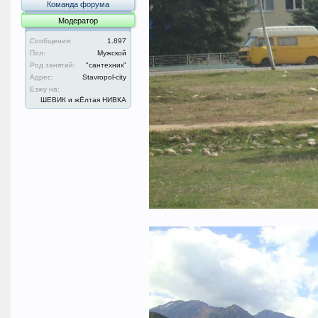
Команда форума
Модератор
Сообщения:
1.897
Пол:
Мужской
Род занятий:
"сантехник"
Адрес:
Stavropol-city
Езжу на:
ШЕВИК и жЁлтая НИВКА