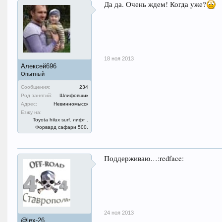
Да да. Очень ждем! Когда уже?
18 ноя 2013
Алексей696
Опытный
Сообщения:
234
Род занятий:
Шлифовщик
Адрес:
Невинномысск
Езжу на:
Toyota hilux surf. лифт .
Форвард сафари 500.
Поддерживаю…:redface:
24 ноя 2013
@lex-26