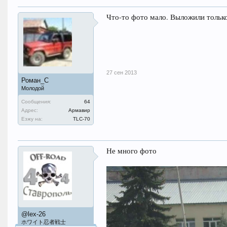
Что-то фото мало. Выложили только
27 сен 2013
Роман_С
Молодой
Сообщения:
64
Адрес:
Армавир
Езжу на:
TLC-70
Не много фото
@lex-26
ホワイト忍者戦士