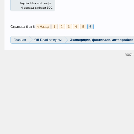
Toyota hilux surf. лифт .
Форвард сафари 500.
Страница 6 из 6
< Назад
1
2
3
4
5
6
Главная
Off-Road разделы
Экспедиции, фестивали, автопробеги
2007–