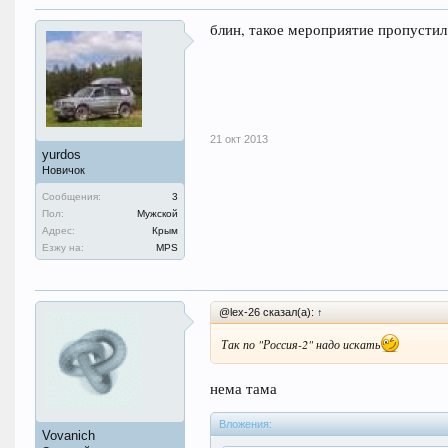
блин, такое мероприятие пропустил
21 окт 2013
yurdos
Новичок
Сообщения:
3
Пол:
Мужской
Адрес:
Крым
Езжу на:
MPS
@lex-26 сказал(а):
↑
Так по "Россия-2" надо искать
нема тама
Вложения:
Vovanich