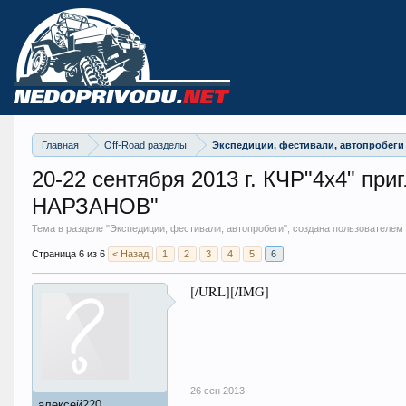
Главная
Off-Road разделы
Экспедиции, фестивали, автопробеги
20-22 сентября 2013 г. КЧР"4х4" п
НАРЗАНОВ"
Тема в разделе "
Экспедиции, фестивали, автопробеги
", создана пользователем
Страница 6 из 6
< Назад
1
2
3
4
5
6
[/URL][/IMG]
26 сен 2013
алексей220