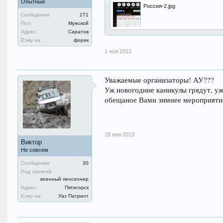
Опытный
Россия-2.jpg
Сообщения:
271
Пол:
Мужской
Адрес:
Саратов
Езжу на:
форик
1 ноя 2013
Уважаемые организаторы! АУ???
Уж новогодние каникулы грядут, уж
обещаное Вами зимнее мероприяти
18 ноя 2013
Виктор
Не совсем
Сообщения:
30
Род занятий:
военный пенсионер
Адрес:
Пятигорск
Езжу на:
Уаз Патриот