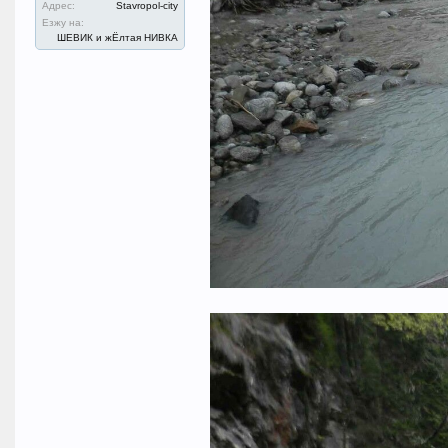
Адрес:
Stavropol-city
Езжу на:
ШЕВИК и жЁлтая НИВКА