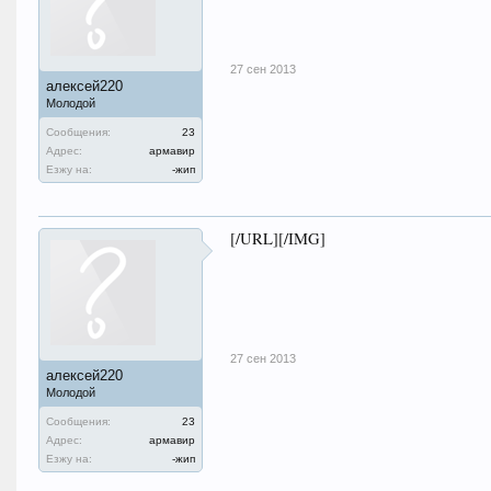
27 сен 2013
алексей220
Молодой
Сообщения:
23
Адрес:
армавир
Езжу на:
-жип
[/URL][/IMG]
27 сен 2013
алексей220
Молодой
Сообщения:
23
Адрес:
армавир
Езжу на:
-жип