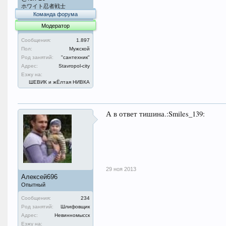
ホワイト忍者戦士
Команда форума
Модератор
Сообщения:
1.897
Пол:
Мужской
Род занятий:
"сантехник"
Адрес:
Stavropol-city
Езжу на:
ШЕВИК и жЁлтая НИВКА
А в ответ тишина.:Smiles_139:
29 ноя 2013
Алексей696
Опытный
Сообщения:
234
Род занятий:
Шлифовщик
Адрес:
Невинномысск
Езжу на: