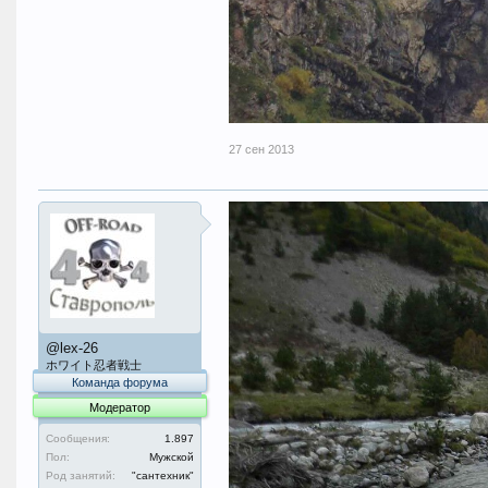
27 сен 2013
@lex-26
ホワイト忍者戦士
Команда форума
Модератор
Сообщения:
1.897
Пол:
Мужской
Род занятий:
"сантехник"