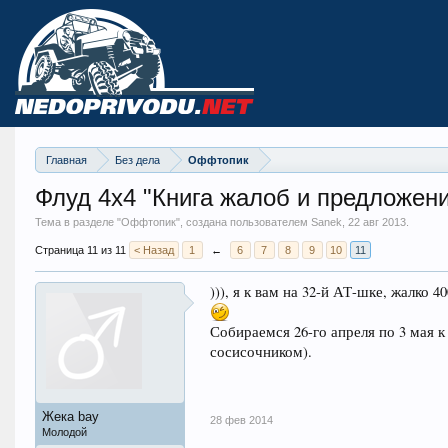
Главная
Без дела
Оффтопик
Флуд 4х4 "Книга жалоб и предложен
Тема в разделе "
Оффтопик
", создана пользователем Sanek,
22 авг 2013
.
Страница 11 из 11
< Назад
1
←
6
7
8
9
10
11
))), я к вам на 32-й АТ-шке, жалко 
Собираемся 26-го апреля по 3 мая к
сосисочником).
Жека bay
28 фев 2014
Молодой