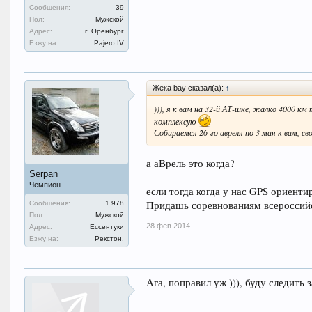
Сообщения:
39
Пол:
Мужской
Адрес:
г. Оренбург
Езжу на:
Pajero IV
Жека bay сказал(а):
↑
))), я к вам на 32-й АТ-шке, жалко 4000 км
комплексую
Собираемся 26-го авреля по 3 мая к вам, с
а аВрель это когда?
Serpan
Чемпион
если тогда когда у нас GPS ориенти
Придашь соревнованиям всероссийс
Сообщения:
1.978
Пол:
Мужской
28 фев 2014
Адрес:
Ессентуки
Езжу на:
Рекстон.
Ага, поправил уж ))), буду следить 