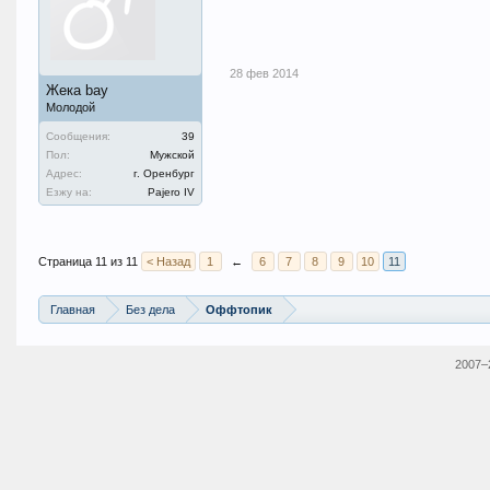
28 фев 2014
Жека bay
Молодой
Сообщения:
39
Пол:
Мужской
Адрес:
г. Оренбург
Езжу на:
Pajero IV
Страница 11 из 11
< Назад
1
←
6
7
8
9
10
11
Главная
Без дела
Оффтопик
2007–