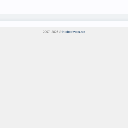
2007–
2026 ©
Nedoprivodu.net