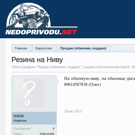
Главная
Барахолка
Продам (обменяю, подарю)
Резина на Ниву
Тема в разделе "
Продам (обменяю, подарю)
", создана пользователем bobrik,
18
На обычную ниву, на обычные диск
89614587838 (Олег)
18 авг 2013
bobrik
Новичок
Сообщения:
4
Адрес:
Kislovodsk