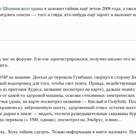
ло
Шоанинского храма
я заложил тайник ещё летом 2008 года, а око
медлить опасно — того и гляди, кто-нибудь ещё зароет и выложит 
у вас на форуме. Еле-еле зарегистрировался, получил письмо что вс
есь.
КЧР на машине. Доехал до перевала Гумбаши, свернул в сторону Бе
й водопровод для того, чтобы скот поить. Правда, недействующий.
 из притоков Худеса, название посмотрел на карте), дальше пошёл
н от какой-то здоровой машины, осколки стеклянных электрически
учья (дома, на карте посмотрел названия — Кислый и Голубой). По
охранилось), заброшенную шахту, здоровенный отвал, остатки шахт
 дырки в земле — видать, геологи разведывательные скважины бу
о перевала (~ 3500, однако), посмотрел на Эльбрус, и вниз…
чку. Хочу тайник сделать. Только информации в инете маловато. По