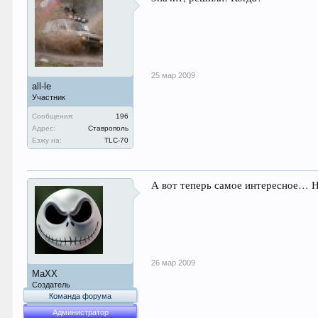
25 мар 2009
all-le
Участник
Сообщения:
196
Адрес:
Ставрополь
Езжу на:
TLC-70
А вот теперь самое интересное… Н
26 мар 2009
MaXX
Создатель
Команда форума
Администратор