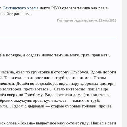
ло
Сентинского храма
некто PIVO сделала тайник как раз в
на сайте раньше…
Последнее редактирование:
12 мар 2010
ё в порядке, а создать новую тему не могу, грят, прав нет…
часына, ехал по грунтовке в сторону Эльбруса. Вдоль дороги
 Так и ехал по дороге вдоль трубы, сколько мог. Потом
 пешком. Дошёл во водозабора, видел пару здоровых цистерн,
х изоляторов, противогазов… Стало интересно, пошёл ещё
шёл вверх по Голубому. Видел остатки дома (только стены,
ёрских аккумуляторов, кучи железа — каких-то труб,
рили… Рядом с дырками — старые буровые головки, прочее
иск слова «Тохана» выдаёт всё какую-то ерунду. Нашёл в сети