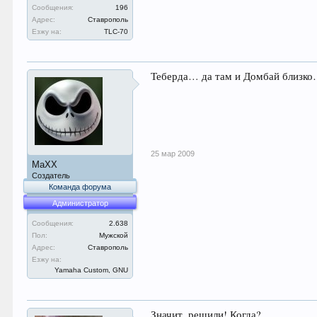
Сообщения:
196
Адрес:
Ставрополь
Езжу на:
TLC-70
Теберда… да там и Домбай близко… 
25 мар 2009
MaXX
Создатель
Команда форума
Администратор
Сообщения:
2.638
Пол:
Мужской
Адрес:
Ставрополь
Езжу на:
Yamaha Custom, GNU
Значит, решили! Когда?