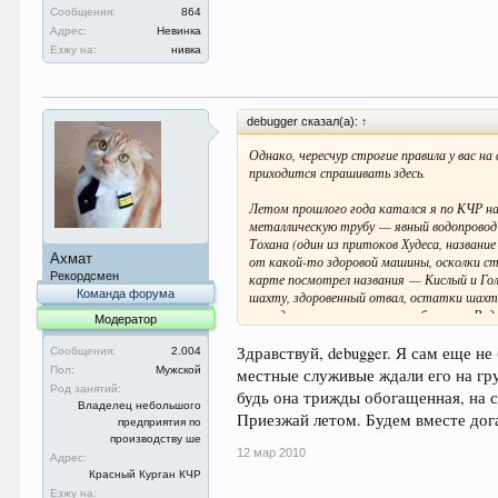
Сообщения:
864
Адрес:
Невинка
Езжу на:
нивка
debugger сказал(а):
↑
Однако, чересчур строгие правила у вас на
приходится спрашивать здесь.
Летом прошлого года катался я по КЧР на 
металлическую трубу — явный водопровод д
Тохана (один из притоков Худеса, названи
Ахмат
от какой-то здоровой машины, осколки ст
Рекордсмен
карте посмотрел названия — Кислый и Голу
Команда форума
шахту, здоровенный отвал, остатки шахтё
разведывательные скважины бурили… Рядом
Модератор
Эльбрус, и вниз…
Здравствуй, debugger. Я сам еще не
Сообщения:
2.004
Кстати, зарыл в тех местах коробочку. Хо
Пол:
Мужской
местные служивые ждали его на гру
несколько упоминаний про Тохану.
Род занятий:
будь она трижды обогащенная, на 
Владелец небольшого
Приезжай летом. Будем вместе дог
Кто-нибудь был там? Знаете что-нибудь 
предприятия по
производству ше
12 мар 2010
Там, говорят, какие-то минеральные исто
Адрес:
Красный Курган КЧР
Камни в нижней части ущёлья такие интер
Езжу на: