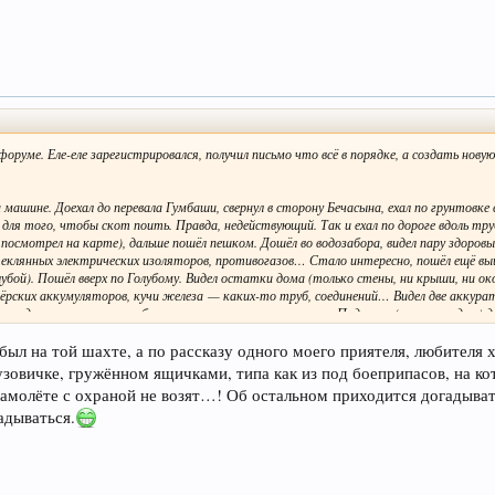
 форуме. Еле-еле зарегистрировался, получил письмо что всё в порядке, а создать но
машине. Доехал до перевала Гумбаши, свернул в сторону Бечасына, ехал по грунтовке в
ля того, чтобы скот поить. Правда, недействующий. Так и ехал по дороге вдоль тру
е посмотрел на карте), дальше пошёл пешком. Дошёл во водозабора, видел пару здоров
еклянных электрических изоляторов, противогазов… Стало интересно, пошёл ещё выше.
бой). Пошёл вверх по Голубому. Видел остатки дома (только стены, ни крыши, ни окон
рских аккумуляторов, кучи железа — каких-то труб, соединений… Видел две аккурат
 с дырками — старые буровые головки, прочее железо… Поднялся (уже с трудом) до п
 был на той шахте, а по рассказу одного моего приятеля, любителя х
чу тайник сделать. Только информации в инете маловато. Поиск слова «Тохана» выдаё
зовичке, гружённом ящичками, типа как из под боеприпасов, на ко
самолёте с охраной не возят…! Об остальном приходится догадыват
адываться.
про те места? Что там за шахта была? Что добывали? Когда закрыли?
чники есть. Я видел ручеёк, стекающий по горе. Камень под ручёйком жёлтый. Пить
есные… Цвета неяркие, но разнообразные: рыжие, коричневые, жёлтые, чёрные, зел