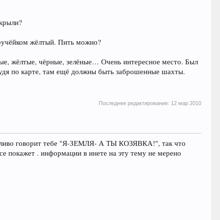
акрыли?
д ручёйком жёлтый. Пить можно?
ые, жёлтые, чёрные, зелёные… Очень интересное место. Был
 Судя по карте, там ещё должны быть заброшенные шахты.
Последнее редактирование:
12 мар 2010
ежливо говорит тебе "Я-ЗЕМЛЯ- А ТЫ КОЗЯВКА!", так что
все покажет . информации в инете на эту тему не мерено