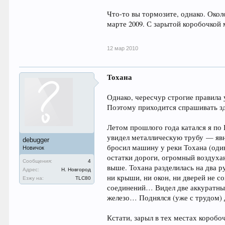
Что-то вы тормозите, однако. Око
марте 2009. С зарытой коробочкой 
12 мар 2010
Тохана
Однако, чересчур строгие правила 
Поэтому приходится спрашивать зд
Летом прошлого года катался я по 
увидел металлическую трубу — явны
debugger
бросил машину у реки Тохана (один
Новичок
остатки дороги, огромный воздуха
Сообщения:
4
выше. Тохана разделилась на два р
Адрес:
Н. Новгород
ни крыши, ни окон, ни дверей не с
Езжу на:
TLC80
соединений… Видел две аккуратные
железо… Поднялся (уже с трудом) д
Кстати, зарыл в тех местах коробо