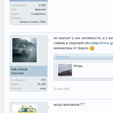
Сообщения:
2.638
Пол:
Мужской
Адрес:
Ставрополь
Езжу на:
Yamaha Custom, GNU
не хватает у нас активности, и у в
тайник в тверской обл (
http://www.g
километры от берега
Вложения:
083.jpg
kak-ni-kruti
Опытный
Сообщения:
279
Адрес:
76,190
Езжу на:
x-trail
26 мар 2009
когда выезжаем???