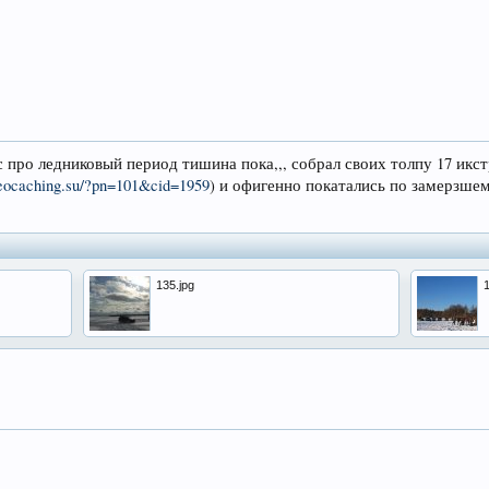
ас про ледниковый период тишина пока,,, собрал своих толпу 17 икс
eocaching.su/?pn=101&cid=1959
) и офигенно покатались по замерзше
135.jpg