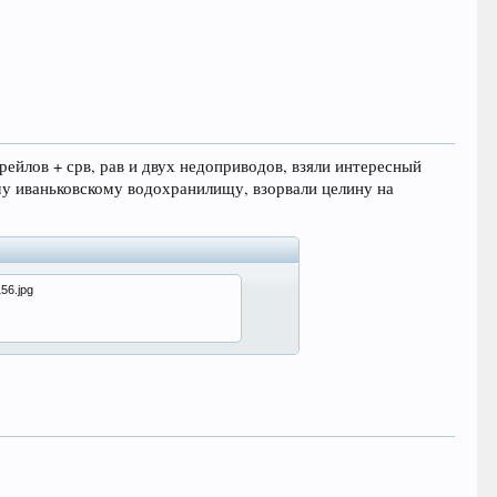
трейлов + срв, рав и двух недоприводов, взяли интересный
му иваньковскому водохранилищу, взорвали целину на
156.jpg