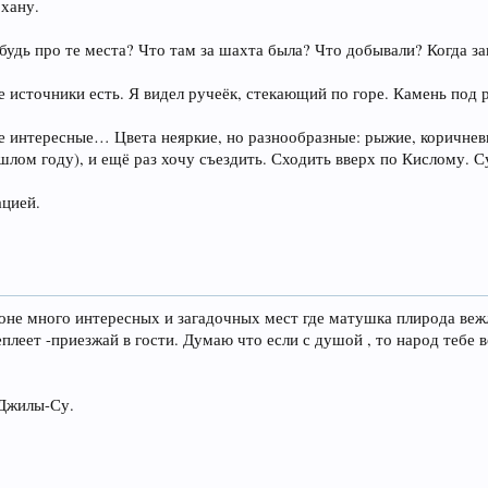
охану.
будь про те места? Что там за шахта была? Что добывали? Когда з
ые источники есть. Я видел ручеёк, стекающий по горе. Камень по
е интересные… Цвета неяркие, но разнообразные: рыжие, коричнев
ошлом году), и ещё раз хочу съездить. Сходить вверх по Кислому.
ацией.
айоне много интересных и загадочных мест где матушка плирода в
еплеет -приезжай в гости. Думаю что если с душой , то народ тебе 
 Джилы-Су.