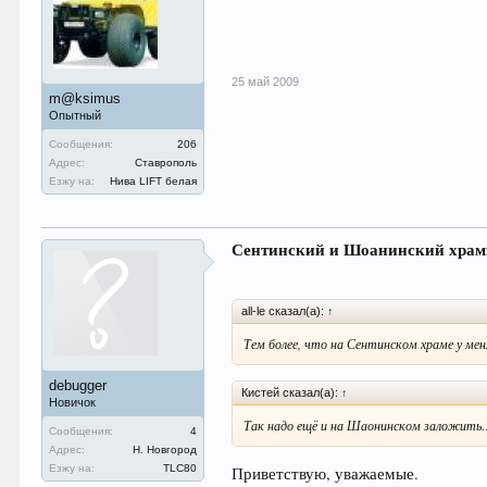
25 май 2009
m@ksimus
Опытный
Сообщения:
206
Адрес:
Ставрополь
Езжу на:
Нива LIFT белая
Сентинский и Шоанинский храм
all-le сказал(а):
↑
Тем более, что на Сентинском храме у мен
debugger
Кистей сказал(а):
↑
Новичок
Так надо ещё и на Шаонинском заложит
Сообщения:
4
Адрес:
Н. Новгород
Езжу на:
TLC80
Приветствую, уважаемые.