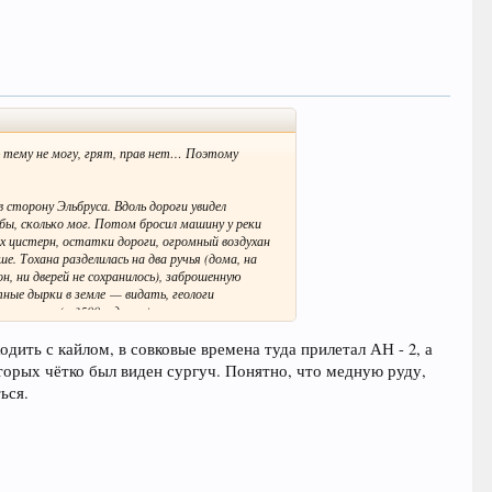
вую тему не могу, грят, прав нет… Поэтому
 сторону Эльбруса. Вдоль дороги увидел
бы, сколько мог. Потом бросил машину у реки
ых цистерн, остатки дороги, огромный воздухан
 Тохана разделилась на два ручья (дома, на
, ни дверей не сохранилось), заброшенную
ные дырки в земле — видать, геологи
еревала (~ 3500, однако), посмотрел на
одить с кайлом, в совковые времена туда прилетал АН - 2, а
т всё какую-то ерунду. Нашёл в сети всего
торых чётко был виден сургуч. Понятно, что медную руду,
ься.
 можно?
ёные… Очень интересное место. Был там два