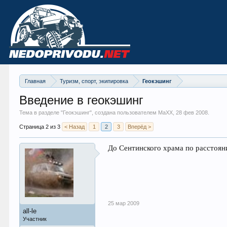
Главная
Туризм, спорт, экипировка
Геокэшинг
Введение в геокэшинг
Тема в разделе "
Геокэшинг
", создана пользователем MaXX,
28 фев 2008
.
Страница 2 из 3
< Назад
1
2
3
Вперёд >
До Сентинского храма по расстояни
25 мар 2009
all-le
Участник