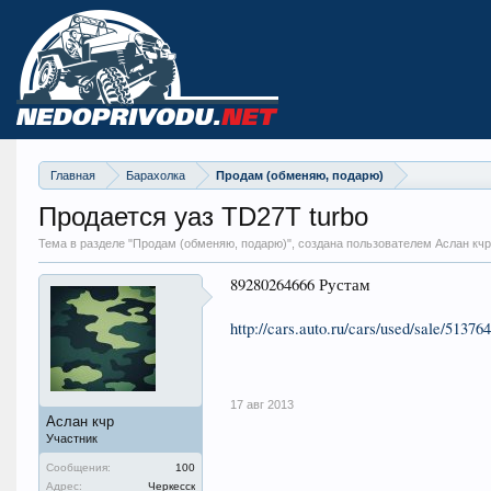
Главная
Барахолка
Продам (обменяю, подарю)
Продается уаз TD27T turbo
Тема в разделе "
Продам (обменяю, подарю)
", создана пользователем Аслан кч
89280264666 Рустам
http://cars.auto.ru/cars/used/sale/51376
17 авг 2013
Аслан кчр
Участник
Сообщения:
100
Адрес:
Черкесск