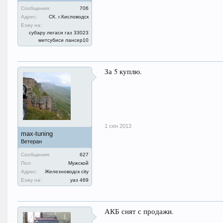
Сообщения:
706
Адрес:
СК. г.Кисловодск
Езжу на:
субару легаси газ 33023
митсубиси лансер10
За 5 куплю.
1 сен 2013
max-tuning
Ветеран
Сообщения:
627
Пол:
Мужской
Адрес:
Железноводск city
Езжу на:
уаз 469
АКБ снят с продажи.