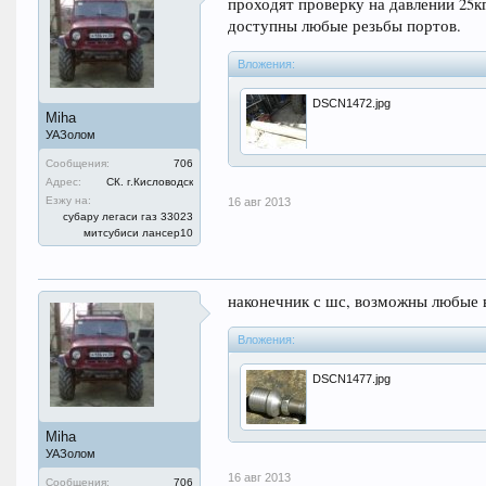
проходят проверку на давлении 25к
доступны любые резьбы портов.
Вложения:
DSCN1472.jpg
Miha
УАЗолом
Сообщения:
706
Адрес:
СК. г.Кисловодск
Езжу на:
16 авг 2013
субару легаси газ 33023
митсубиси лансер10
наконечник с шс, возможны любые 
Вложения:
DSCN1477.jpg
Miha
УАЗолом
16 авг 2013
Сообщения:
706