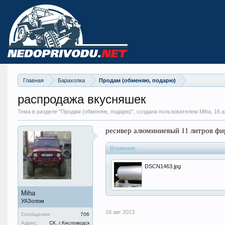
Главная
Барахолка
Продам (обменяю, подарю)
распродажа вкусняшек
Тема в разделе "
Продам (обменяю, подарю)
", создана пользователем Miha,
16 а
ресивер алюминиевый 11 литров фир
Вложения:
DSCN1463.jpg
Miha
УАЗолом
16 авг 2013
Сообщения:
706
Адрес:
СК. г.Кисловодск