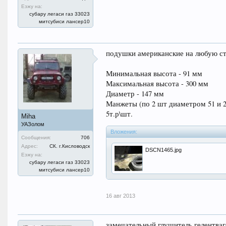
Езжу на:
субару легаси газ 33023
митсубиси лансер10
подушки американские на любую ст
Минимальная высота - 91 мм
Максимальная высота - 300 мм
Диаметр - 147 мм
Манжеты (по 2 шт диаметром 51 и 2
5т.р\шт.
Miha
УАЗолом
Вложения:
Сообщения:
706
Адрес:
СК. г.Кисловодск
DSCN1465.jpg
Езжу на:
субару легаси газ 33023
митсубиси лансер10
16 авг 2013
замечательный глушитель гелентваг