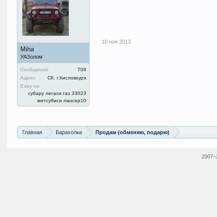
16 ноя 2013
Miha
УАЗолом
Сообщения:
706
Адрес:
СК. г.Кисловодск
Езжу на:
субару легаси газ 33023
митсубиси лансер10
Главная
Барахолка
Продам (обменяю, подарю)
2007–