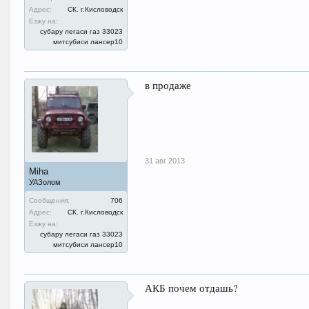
Адрес:
СК. г.Кисловодск
Езжу на:
субару легаси газ 33023
митсубиси лансер10
в продаже
31 авг 2013
Miha
УАЗолом
Сообщения:
706
Адрес:
СК. г.Кисловодск
Езжу на:
субару легаси газ 33023
митсубиси лансер10
АКБ почем отдашь?