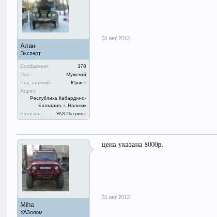
31 авг 2013
Алан
Эксперт
Сообщения:
378
Пол:
Мужской
Род занятий:
Юрист
Адрес:
Республика Кабардино-
Балкария, г. Нальчик
Езжу на:
УАЗ Патриот
цена указана 8000р.
31 авг 2013
Miha
УАЗолом