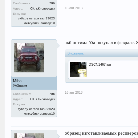
Сообщения:
706
16 авг 2013
Адрес:
СК. г.Кисловодск
Езжу на:
субару легаси газ 33023
митсубиси лансер10
акб оптима 55а покупал в феврале. 8
Вложения:
DSCN1467.jpg
Miha
УАЗолом
16 авг 2013
Сообщения:
706
Адрес:
СК. г.Кисловодск
Езжу на:
субару легаси газ 33023
митсубиси лансер10
образец изготавливаемых ресиверов