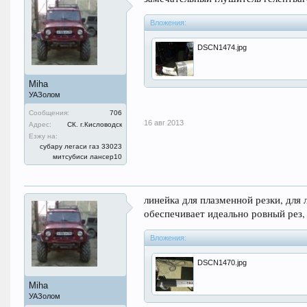
Вложения:
DSCN1474.jpg
Miha
УАЗолом
Сообщения:
706
16 авг 2013
Адрес:
СК. г.Кисловодск
Езжу на:
субару легаси газ 33023
митсубиси лансер10
линейка для плазменной резки, для
обеспечивает идеально ровный рез, 
Вложения:
DSCN1470.jpg
Miha
УАЗолом