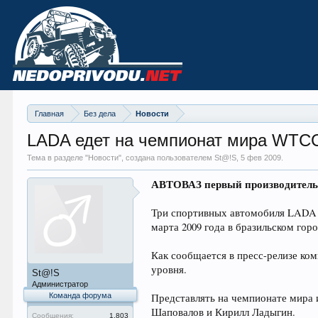
Главная
Без дела
Новости
LADA едет на чемпионат мира WTC
Тема в разделе "
Новости
", создана пользователем St@!S,
5 фев 2009
.
АВТОВАЗ первый производитель 
Три спортивных автомобиля LADA 1
марта 2009 года в бразильском гор
Как сообщается в пресс-релизе к
уровня.
St@!S
Администратор
Команда форума
Представлять на чемпионате мира 
Шаповалов и Кирилл Ладыгин.
Сообщения:
1.803