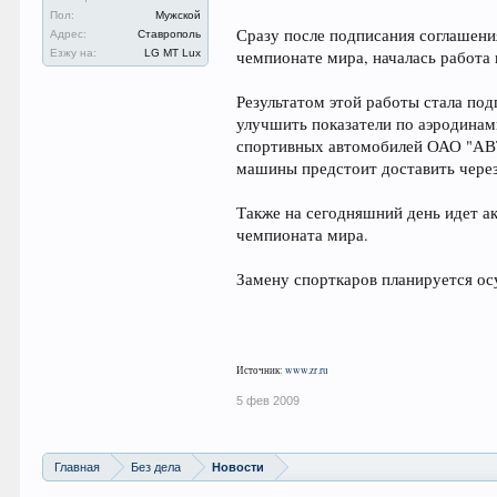
Пол:
Мужской
Сразу после подписания соглашен
Адрес:
Ставрополь
Езжу на:
LG MT Lux
чемпионате мира, началась работа 
Результатом этой работы стала по
улучшить показатели по аэродинам
спортивных автомобилей ОАО "АВТО
машины предстоит доставить через
Также на сегодняшний день идет 
чемпионата мира.
Замену спорткаров планируется ос
Источник:
www.zr.ru
5 фев 2009
Главная
Без дела
Новости