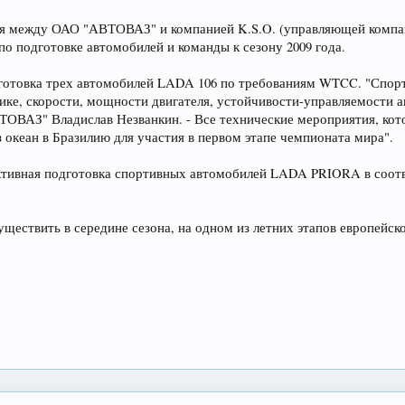
ия между ОАО "АВТОВАЗ" и компанией K.S.O. (управляющей компа
по подготовке автомобилей и команды к сезону 2009 года.
дготовка трех автомобилей LADA 106 по требованиям WTCC. "Спор
ике, скорости, мощности двигателя, устойчивости-управляемости а
ВАЗ" Владислав Незванкин. - Все технические мероприятия, кото
 океан в Бразилию для участия в первом этапе чемпионата мира".
активная подготовка спортивных автомобилей LADA PRIORA в соотв
уществить в середине сезона, на одном из летних этапов европейс