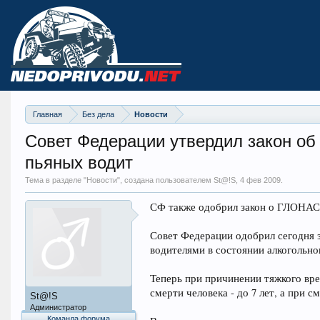
Главная
Без дела
Новости
Совет Федерации утвердил закон об 
пьяных водит
Тема в разделе "
Новости
", создана пользователем St@!S,
4 фев 2009
.
СФ также одобрил закон о ГЛОНА
Совет Федерации одобрил сегодня 
водителями в состоянии алкогольно
Теперь при причинении тяжкого вре
смерти человека - до 7 лет, а при см
St@!S
Администратор
Команда форума