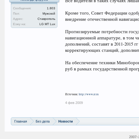
Все водители в таких случаях лишаю
Сообщения:
1.803
Кроме того, Совет Федерации одоб
Пол:
Мужской
внедрение отечественной навигац
Адрес:
Ставрополь
Езжу на:
LG MT Lux
Прогнозируемые потребности госуд
навигационной аппаратуре, в том ч
дополнений, составят в 2011-2015 г
корректирующих станций, дополнит
На обеспечение техники Миноборон
руб в рамках государственной про
Источник:
http://www.zr.ru
4 фев 2009
Главная
Без дела
Новости
2007–