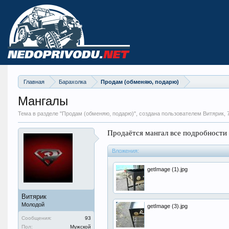
Главная
Барахолка
Продам (обменяю, подарю)
Мангалы
Тема в разделе "
Продам (обменяю, подарю)
", создана пользователем Витярик,
Продаётся мангал все подробности
Вложения:
getImage (1).jpg
Витярик
Молодой
getImage (3).jpg
Сообщения:
93
Пол:
Мужской