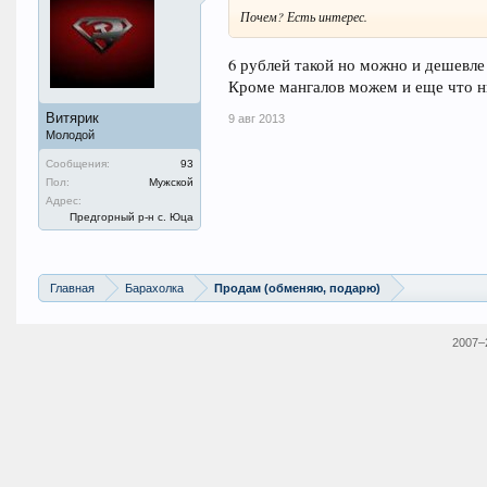
Почем? Есть интерес.
6 рублей такой но можно и дешевле 
Кроме мангалов можем и еще что н
Витярик
9 авг 2013
Молодой
Сообщения:
93
Пол:
Мужской
Адрес:
Предгорный р-н с. Юца
Главная
Барахолка
Продам (обменяю, подарю)
2007–