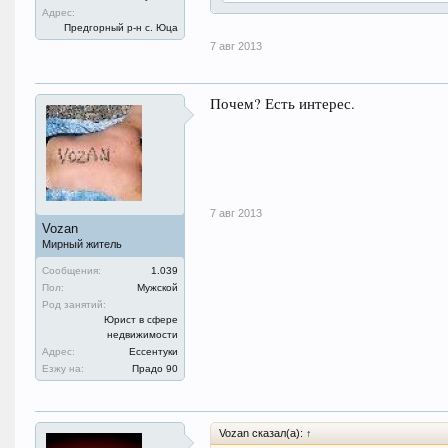
Адрес:
Предгорный р-н с. Юца
7 авг 2013
Почем? Есть интерес.
7 авг 2013
Vozan
Мирный житель
Сообщения:
1.039
Пол:
Мужской
Род занятий:
Юрист в сфере
недвижимости
Адрес:
Ессентуки
Езжу на:
Прадо 90
Vozan сказал(а):
↑