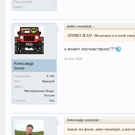
Род занятий:
-
Адрес:
-
bolars сказал(а):
↑
ПРИВЕТ ВСЕМ ! Возможно и я поеду гляну
а может поучавствуеш???
26 янв 2009
Александр
Тренер
Сообщения:
3.760
Пол:
Мужской
Адрес:
Минеральные Воды,
Россия
Езжу на:
Уаз
Александр сказал(а):
↑
такая же фигня, авто стандарт, а вот 