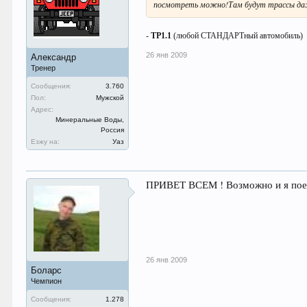
посмотреть можно!Там будут трассы даже 
-
ТР1.1
(любой СТАНДАРТный автомобиль)
26 янв 2009
Александр
Тренер
Сообщения:
3.760
Пол:
Мужской
Адрес:
Минеральные Воды,
Россия
Езжу на:
Уаз
ПРИВЕТ ВСЕМ ! Возможно и я поед
26 янв 2009
Боларс
Чемпион
Сообщения:
1.278