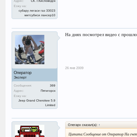
Адрес:
СК. г.Кисловодск
Езжу на:
субару легаси газ 33023
митсубиси лансер10
На днях посмотрел видео с прошлого
26 янв 2009
Оператор
Эксперт
Сообщения:
369
Адрес:
Пятигорск
Езжу на:
Jeep Grand Cherokee 5.9
Limited
Олегарх сказал(а):
↑
Цитата:Сообщение от Оператор На счет п