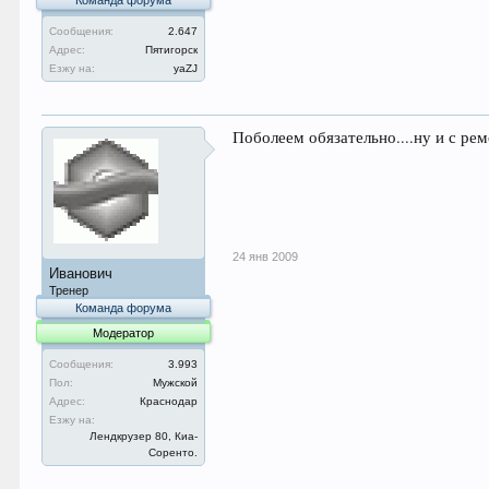
Команда форума
Сообщения:
2.647
Адрес:
Пятигорск
Езжу на:
уаZJ
Поболеем обязательно....ну и с ре
24 янв 2009
Иванович
Тренер
Команда форума
Модератор
Сообщения:
3.993
Пол:
Мужской
Адрес:
Краснодар
Езжу на:
Лендкрузер 80, Киа-
Соренто.