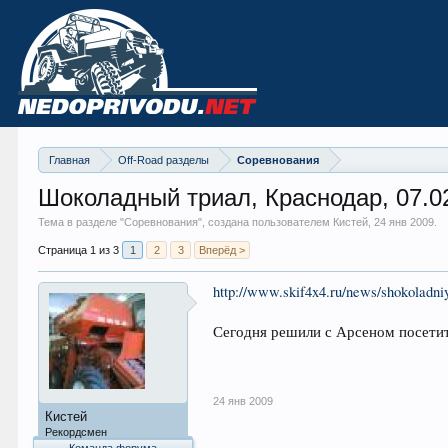
Главная
Off-Road разделы
Соревнования
Шоколадный триал, Краснодар, 07.0
Тема в разделе "
Соревнования
", создана пользователем Кистей,
24 янв 2009
.
Страница 1 из 3
1
2
3
Вперёд >
http://www.skif4x4.ru/news/shokoladniy
Сегодня решили с Арсеном посетит
24 янв 2009
Кистей
Рекордсмен