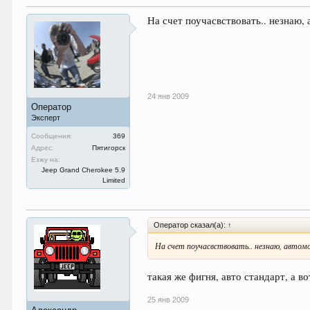
На счет поучасвствовать.. незнаю,
24 янв 2009
Оператор
Эксперт
Сообщения:
369
Адрес:
Пятигорск
Езжу на:
Jeep Grand Cherokee 5.9
Limited
Оператор сказал(а):
↑
На счет поучасвствовать.. незнаю, автом
такая же фигня, авто стандарт, а 
25 янв 2009