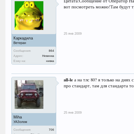
Цитата:Сообщение от Оператор На с
вот посмотреть можно!Там будут тр
25 янв 2009
Каркадила
Ветеран
Сообщения:
864
Адрес:
Невинка
Езжу на:
нивка
all-le
а на тлс 80? я только на днях
про стандарт, там для стандарта т
25 янв 2009
Miha
УАЗолом
Сообщения:
706