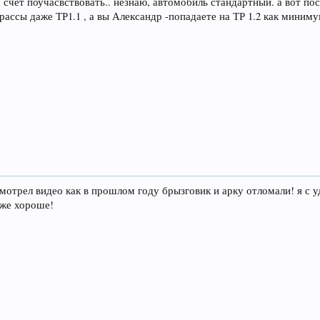
чет поучасвствовать.. незнаю, автомобиль стандартный. а вот посм
ассы даже ТР1.1 , а вы Александр -попадаете на ТР 1.2 как миниму
 смотрел видео как в прошлом году брызговик и арку отломали! я с
оже хороше!