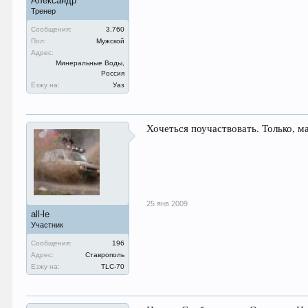
Александр
Тренер
Сообщения:
3.760
Пол:
Мужской
Адрес:
Минеральные Воды,
Россия
Езжу на:
Уаз
Хочеться поучаствовать. Только, 
25 янв 2009
all-le
Участник
Сообщения:
196
Адрес:
Ставрополь
Езжу на:
TLC-70