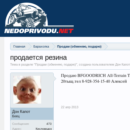
Главная
Барахолка
Продам (обменяю, подарю)
продается резина
Тема в разделе "
Продам (обменяю, подарю)
", создана пользователем Дон Капот
Продаю BFGOODRICH All-Terrain T/A
20тыщ.тел 8-928-354-15-40 Алексей
22 апр 2013
Дон Капот
Боец
Сообщения:
473
Адрес:
Кисловодск