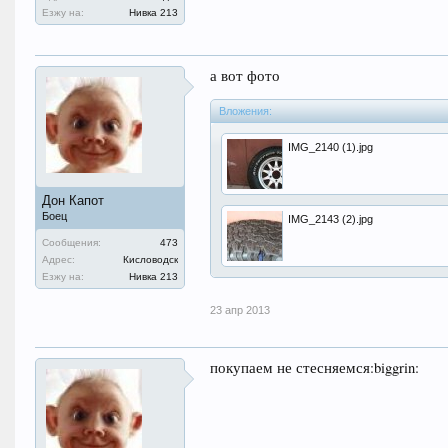
Езжу на:
Нивка 213
а вот фото
Вложения:
IMG_2140 (1).jpg
Дон Капот
Боец
IMG_2143 (2).jpg
Сообщения:
473
Адрес:
Кисловодск
Езжу на:
Нивка 213
23 апр 2013
покупаем не стесняемся:biggrin: