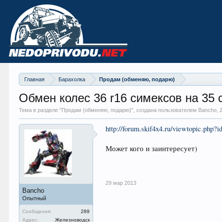
Главная
Барахолка
Продам (обменяю, подарю)
Обмен колес 36 r16 симексов на 35 
Тема в разделе "
Продам (обменяю, подарю)
", создана пользователем Bancho,
http://forum.skif4x4.ru/viewtopic.php?
Может кого и заинтересует)
29 мар 2013
Bancho
Опытный
Сообщения:
289
Адрес:
Железноводск