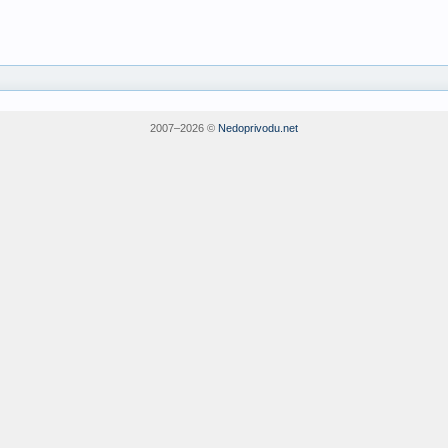
2007–
2026 ©
Nedoprivodu.net