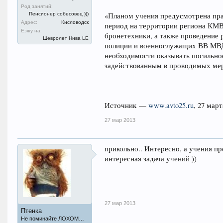
Род занятий:
Пенсионер собесовец )))
«Планом учения предусмотрена прак
Адрес:
Кисловодск
период на территории региона КМВ
Езжу на:
бронетехники, а также проведение
Шевролет Нива LE
полиции и военнослужащих ВВ МВД 
необходимости оказывать посильно
задействованным в проводимых мер
Источник —
www.avto25.ru
, 27 март
27 мар 2013
прикольно.. Интересно, а учения пр
интересная задача учений ))
27 мар 2013
Птенка
Не поминайте ЛОХОМ…