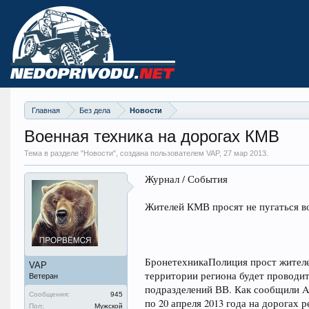
Главная
Без дела
Новости
Военная техника на дорогах КМВ
Тема в разделе "
Новости
", создана пользователем VAP,
27 мар 2013
.
Журнал / События
Жителей КМВ просят не пугаться 
БронетехникаПолиция прост жителе
VAP
территории региона будет проводит
Ветеран
подразделений ВВ. Как сообщили A
Сообщения:
945
по 20 апреля 2013 года на дорогах 
Пол:
Мужской