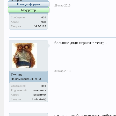
Ветеран
Команда форума
29 мар 2013
Модератор
Сообщения:
629
Адрес:
КМВ
Езжу на:
УАЗ-3163
большие дяди играют в театр..
30 мар 2013
Птенка
Не поминайте ЛОХОМ…
Сообщения:
846
Род занятий:
экономист
Адрес:
Ессентуки
Езжу на:
Lada 4х4)))
слышал, что большая часть войск о