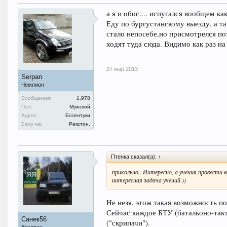
а я и обос.... испугался вообщем ка
Еду по бургустанскому выезду, а т
стало непосебе,но присмотрелся по
ходят туда сюда. Видимо как раз на 
27 мар 2013
Serpan
Чемпион
Сообщения:
1.978
Пол:
Мужской
Адрес:
Ессентуки
Езжу на:
Рекстон.
Птенка сказал(а):
↑
прикольно.. Интересно, а учения провести в
интересная задача учений ))
Не незя, этож такая возможность п
Сейчас каждое БТУ (батальоно-такт
Санек56
("скрипачи").