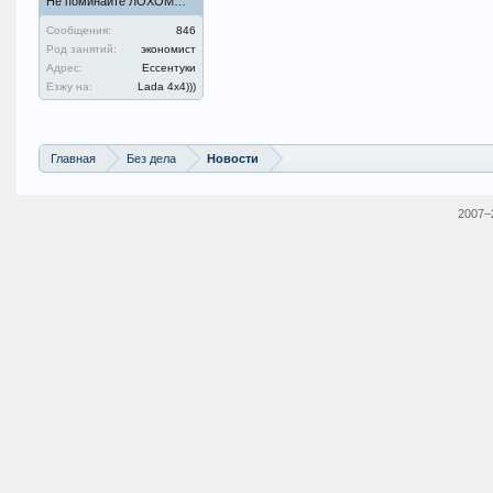
Не поминайте ЛОХОМ…
Сообщения:
846
Род занятий:
экономист
Адрес:
Ессентуки
Езжу на:
Lada 4х4)))
Главная
Без дела
Новости
2007–